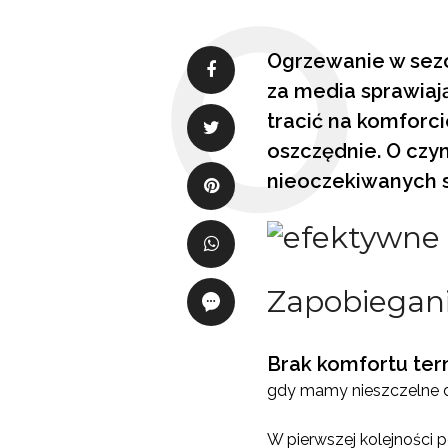
Ogrzewanie w sezo
za media sprawiaj
tracić na komforc
oszczędnie. O czym
nieoczekiwanych s
Zapobiegani
Brak komfortu te
gdy mamy nieszczelne drz
W pierwszej kolejności