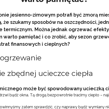
nie jesienno-zimowym potrafi być zmorą mie
ą, że szukamy sposobów na oszczędności, jed
ie termicznym. Można jednak ogrzewać efekty
 warto pamiętać i co zrobić, aby sezon grzewc
trat finansowych i cieplnych?
e zbędnej ucieczce ciepła
rmicznego może być spowodowany ucieczką ci
wi bądź okna. Tą drogą bezpowrotnie tracimy ciepło – najczę
 powinnyśmy zatem sprawdzić, czy naprawy bądź wymiany n