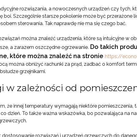
radycyjne rozwiązania, a nowoczesnych urządzeń czy tych, 
ę boi. Szczególnie starsze pokolenie może być przerażone 
osobem sterowania. Tak naprawdę nie ma się czego bać.
wiązań można znaleźć urządzenia, które są intuicyjne w ob
Do takich prod
jsze, a zarazem oszczędne ogrzewanie.
zne, które można znaleźć na stronie
https://econov
mocą można obniżyć rachunki za prąd, zadbać o komfort ter
bsłudze grzejnikami.
 w zależności od pomieszczen
, że innej temperatury wymagają niektóre pomieszczenia, tak
 co dzień. To także ważna wskazówka, bo pozwalająca na na
grzewczych.
t dostosowanie rozwiązań i urządzeń grzewczych do danego 