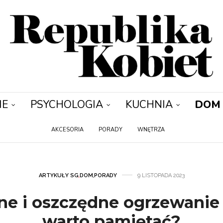
IE
PSYCHOLOGIA
KUCHNIA
DOM
AKCESORIA
PORADY
WNĘTRZA
ARTYKUŁY SG
,
DOM
,
PORADY
9 LISTOPADA 2023
e i oszczędne ogrzewanie
warto pamiętać?