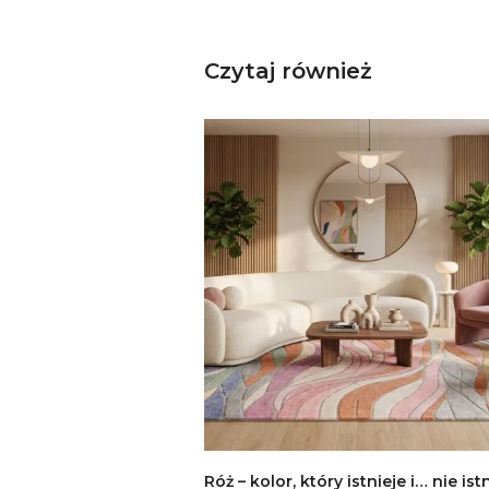
Czytaj również
Róż – kolor, który istnieje i… nie ist