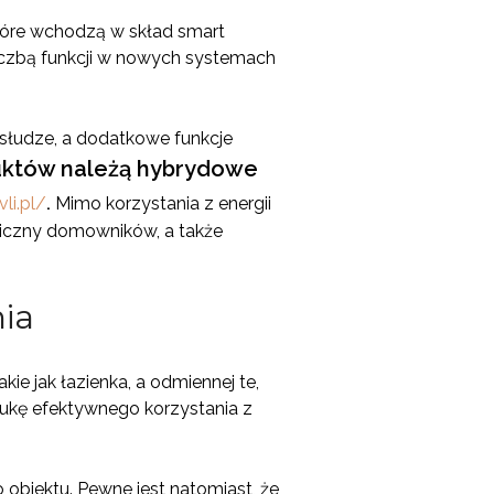
które wchodzą w skład smart
liczbą funkcji w nowych systemach
słudze, a dodatkowe funkcje
uktów należą hybrydowe
li.pl/
.
Mimo korzystania z energii
miczny domowników, a także
ia
ie jak łazienka, a odmiennej te,
ukę efektywnego korzystania z
obiektu. Pewne jest natomiast, że