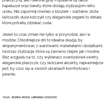
praktyczną, ale i dekoracyjną. Popularne są także
kapelusze oraz berety, które dodają stylizacjom retro
uroku. Nie zapomnij również o biżuterii – subtelne, złote
łańcuszki, duże kolczyki czy eleganckie zegarki to detale,
które potrafią zdziałać cuda.
Jesień to czas zmian nie tylko w przyrodzie, ale i w
modzie. Chłodniejsze dni to idealna okazja, by
eksperymentować z warstwami, materiałami i dodatkami,
tworząc stylizacje, które są zarówno ciepłe, jak i modne.
Bez względu na to, czy wybierasz oversize’owe swetry,
eleganckie płaszcze, czy skórzane akcenty, najważniejsze
jest, by czuć się w swoich ubraniach komfortowo i
pewnie.
TAGS:
JESIEŃ
,
MODA
,
UBRANIA I DODATKI