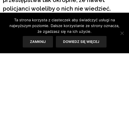
policjanci woleliby o nich nie wiedzieć.
Kiedy jednak odwracają wzrok, nawet z
Ta strona korzysta z ciasteczek aby świadczyć usługi na
dobrych pobudek, przestępcy poczynają
najwyższym poziomie. Dalsze korzystanie ze strony oznacza,
że zgadzasz się na ich użycie.
sobie jeszcze śmielej.
ZAMKNIJ
DOWIEDZ SIĘ WIĘCEJ
Tekst: Sylwia Skorstad