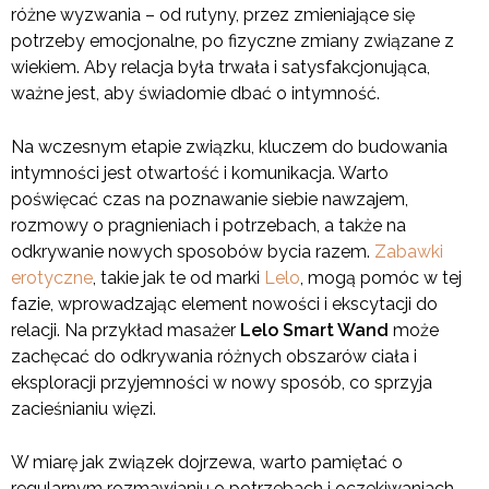
różne wyzwania – od rutyny, przez zmieniające się
potrzeby emocjonalne, po fizyczne zmiany związane z
wiekiem. Aby relacja była trwała i satysfakcjonująca,
ważne jest, aby świadomie dbać o intymność.
Na wczesnym etapie związku, kluczem do budowania
intymności jest otwartość i komunikacja. Warto
poświęcać czas na poznawanie siebie nawzajem,
rozmowy o pragnieniach i potrzebach, a także na
odkrywanie nowych sposobów bycia razem.
Zabawki
erotyczne
, takie jak te od marki
Lelo
, mogą pomóc w tej
fazie, wprowadzając element nowości i ekscytacji do
relacji. Na przykład masażer
Lelo Smart Wand
może
zachęcać do odkrywania różnych obszarów ciała i
eksploracji przyjemności w nowy sposób, co sprzyja
zacieśnianiu więzi.
W miarę jak związek dojrzewa, warto pamiętać o
regularnym rozmawianiu o potrzebach i oczekiwaniach.