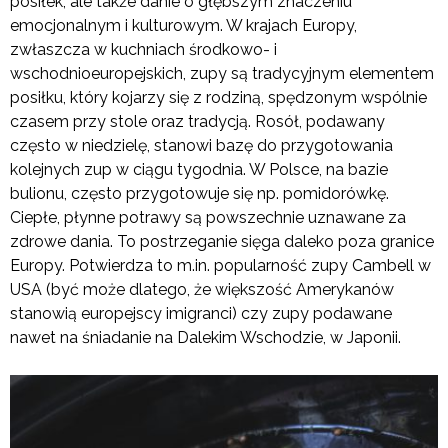
posiłek, ale także danie o głębszym znaczeniu
emocjonalnym i kulturowym. W krajach Europy,
zwłaszcza w kuchniach środkowo- i
wschodnioeuropejskich, zupy są tradycyjnym elementem
posiłku, który kojarzy się z rodziną, spędzonym wspólnie
czasem przy stole oraz tradycją. Rosół, podawany
często w niedzielę, stanowi bazę do przygotowania
kolejnych zup w ciągu tygodnia. W Polsce, na bazie
bulionu, często przygotowuje się np. pomidorówkę.
Ciepłe, płynne potrawy są powszechnie uznawane za
zdrowe dania. To postrzeganie sięga daleko poza granice
Europy. Potwierdza to m.in. popularność zupy Cambell w
USA (być może dlatego, że większość Amerykanów
stanowią europejscy imigranci) czy zupy podawane
nawet na śniadanie na Dalekim Wschodzie, w Japonii.