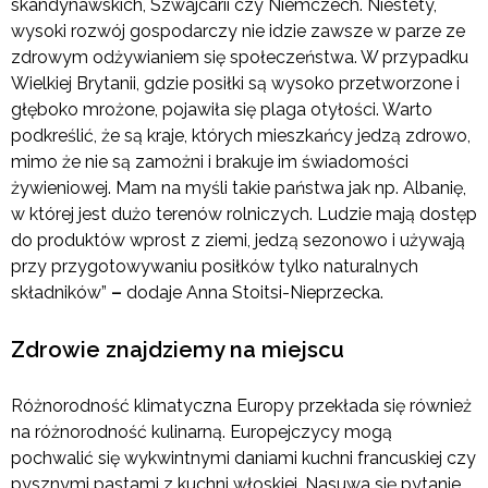
skandynawskich, Szwajcarii czy Niemczech. Niestety,
wysoki rozwój gospodarczy nie idzie zawsze w parze ze
zdrowym odżywianiem się społeczeństwa. W przypadku
Wielkiej Brytanii, gdzie posiłki są wysoko przetworzone i
głęboko mrożone, pojawiła się plaga otyłości. Warto
podkreślić, że są kraje, których mieszkańcy jedzą zdrowo,
mimo że nie są zamożni i brakuje im świadomości
żywieniowej. Mam na myśli takie państwa jak np. Albanię,
w której jest dużo terenów rolniczych. Ludzie mają dostęp
do produktów wprost z ziemi, jedzą sezonowo i używają
przy przygotowywaniu posiłków tylko naturalnych
składników”
–
dodaje Anna Stoitsi-Nieprzecka.
Zdrowie znajdziemy na miejscu
Różnorodność klimatyczna Europy przekłada się również
na różnorodność kulinarną. Europejczycy mogą
pochwalić się wykwintnymi daniami kuchni francuskiej czy
pysznymi pastami z kuchni włoskiej. Nasuwa się pytanie,