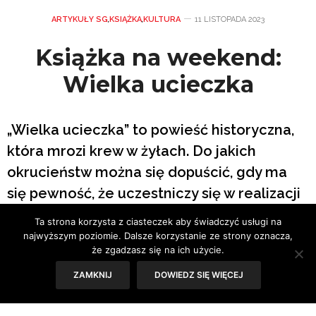
ARTYKUŁY SG
,
KSIĄŻKA
,
KULTURA
11 LISTOPADA 2023
Książka na weekend:
Wielka ucieczka
„Wielka ucieczka” to powieść historyczna,
która mrozi krew w żyłach. Do jakich
okrucieństw można się dopuścić, gdy ma
się pewność, że uczestniczy się w realizacji
bożego planu?
Ta strona korzysta z ciasteczek aby świadczyć usługi na
najwyższym poziomie. Dalsze korzystanie ze strony oznacza,
że zgadzasz się na ich użycie.
Tekst: Sylwia Skorstad
ZAMKNIJ
DOWIEDZ SIĘ WIĘCEJ