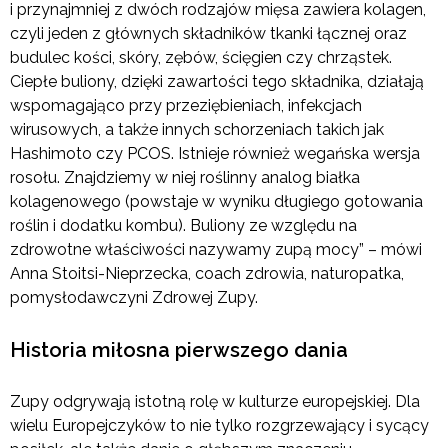
i przynajmniej z dwóch rodzajów mięsa zawiera kolagen,
czyli jeden z głównych składników tkanki łącznej oraz
budulec kości, skóry, zębów, ścięgien czy chrząstek.
Ciepłe buliony, dzięki zawartości tego składnika, działają
wspomagająco przy przeziębieniach, infekcjach
wirusowych, a także innych schorzeniach takich jak
Hashimoto czy PCOS. Istnieje również wegańska wersja
rosołu. Znajdziemy w niej roślinny analog białka
kolagenowego (powstaje w wyniku długiego gotowania
roślin i dodatku kombu). Buliony ze względu na
zdrowotne właściwości nazywamy zupą mocy” – mówi
Anna Stoitsi-Nieprzecka, coach zdrowia, naturopatka,
pomysłodawczyni Zdrowej Zupy.
Historia miłosna pierwszego dania
Zupy odgrywają istotną rolę w kulturze europejskiej. Dla
wielu Europejczyków to nie tylko rozgrzewający i sycący