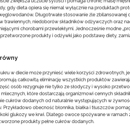
wiście zwiększa uczucie sytości i pomaga chronić masę mięśn
dy, gdy dieta opiera się niemal wyłącznie na produktach p
węglowodanów. Długotrwałe stosowanie źle zbilansowanej 
 trawiennych, niedoborów składników odżywczych oraz nad
tniejącymi chorobami przewlekłymi. Jednocześnie modne „prot
przetworzone produkty i odżywki jako podstawę diety, zami
.
erówny
ukru w diecie może przynieść wiele korzyści zdrowotnych, j
promują całkowitą eliminację wszystkich produktów zawieraj
część osób rezygnuje nie tylko ze słodyczy i wysoko przetwor
mlecznych, które dostarczają organizmowi cennych skład
nie cukrów dodanych od naturalnie występujących w żywnośc
 Przykładowo obecność błonnika, białka i tłuszczów pomag
koki glukozy we krwi. Dlatego owoce spożywane w ramach zb
worzone produkty pełne cukrów dodanych.