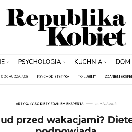
IE
PSYCHOLOGIA
KUCHNIA
DOM
Y ODCHUDZAJĄCE
PSYCHODIETETYKA
TO LUBIMY
ZDANIEM EKSPE
ARTYKUŁY SG
,
DIETY
,
ZDANIEM EKSPERTA
21 MAJA 2026
cud przed wakacjami? Diet
podpowiada