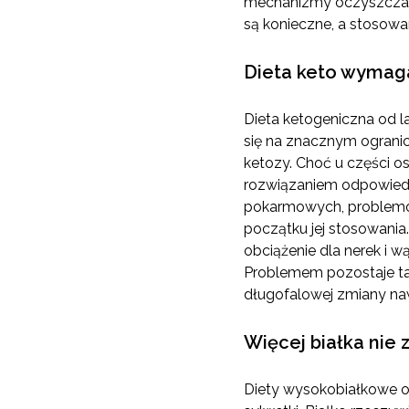
mechanizmy oczyszczania
są konieczne, a stosowa
Dieta keto wymaga
Dieta ketogeniczna od la
się na znacznym ograni
ketozy. Choć u części o
rozwiązaniem odpowiedn
pokarmowych, problemów
początku jej stosowania
obciążenie dla nerek i w
Problemem pozostaje takż
długofalowej zmiany n
Więcej białka nie 
Diety wysokobiałkowe o