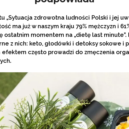
tu „Sytuacja zdrowotna ludności Polski i jej 
łość ma już w naszym kraju 79% mężczyzn i 61
ię ostatnim momentem na „dietę last minute”. 
rne z nich: keto, głodówki i detoksy sokowe i 
m efektem często prowadzi do zmęczenia organi
ych.