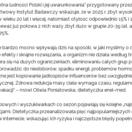
tna ludności Polski i jej uwarunkowania” przygotowany prz
twowy Instytut Badawczy wskazuje, że w 2025 r. zbyt wysok
 wieku 20 lat i więcej, natomiast otyłość odpowiednio 15% i
waż już połowa z nich waży zbyt dużo w grupie 20-39 lat, a 
75%.
 bardzo mocno wpływają dziś na sposób, w jaki myślimy o 
e efekty i skrajne rozwiązania, a organizm nie działa według
ra się na dużych ograniczeniach, eliminowaniu całych grup p
prowadzić do niedoborów, spadku energii, problemów hormon
ne jest kopiowanie jadłospisów influencerów bez uwzględnie
zycznej. Zdrowa redukcja masy ciała wymaga czasu, regularno
wakacji” – mówi Oliwia Poniatowska, dietetyczka enel-med.
wych i wyszukiwarkach co sezon pojawiają się kolejne „naj
jami. Dietetyczka przeanalizowała pięć najpopularniejszych 
nternecie, wskazując ich ryzyka i najczęstsze błędy popeł