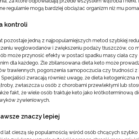
, za które odpowiadają przede wszystkim wątroba i nerki. D
ne regularnie mogą bardziej obciążać organizm niż mu poma
 kontroli
t pozostaje jedną z najpopularniejszych metod szybkiej reduk
czeniu węglowodanów i zwiększeniu podaży tłuszczów, co 
sób może przynosić efekty w postaci spadku masy ciała czy o
im dla każdego. Źle zbilansowana dieta keto może prowadz
 trawiennych, pogorszenia samopoczucia czy trudności z k
. Specjaliści zwracają również uwagę, że dieta ketogeniczn
ątroby, zwłaszcza u osób z chorobami przewlekłymi lub stosuj
e fakt, że wiele osób traktuje keto jako krótkoterminową die
awyków żywieniowych.
zawsze znaczy lepiej
d lat cieszą się popularnością wśród osób chcących szybk