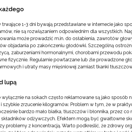
 każdego
 trwające 1-3 dni bywają przedstawiane w internecie jako sp
ramów, nie są rozwiązaniem odpowiednim dla wszystkich. Nagł
owania może prowadzić m.in. do osłabienia, zawrotów głowy
dów objadania po zakończeniu głodówki. Szczególną ostro
krzycą, zaburzeniami hormonalnymi, chorobami przewodu pok
wne fizycznie. Regularnie powtarzane lub źle prowadzone g
rmowych i utraty masy mięśniowej zamiast tkanki tłuszczow
d lupą
e wyłącznie na sokach często reklamowane są jako sposób n
szybkie zrzucenie kilogramów. Problem w tym, że w praktyc
ocześnie bardzo mało białka, tłuszczów i błonnika, przez co
 składników odżywczych. Efektem mogą być gwałtowne skok
czy problemy z koncentracją. Warto podkreślić, że zdrowy o