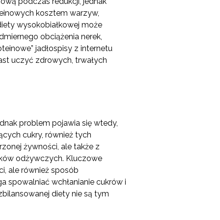
iową podczas redukcji, jednak
roteinowych kosztem warzyw,
diety wysokobiałkowej może
miernego obciążenia nerek,
einowe” jadłospisy z internetu
ast uczyć zdrowych, trwałych
ednak problem pojawia się wtedy,
ących cukry, również tych
zonej żywności, ale także z
ników odżywczych. Kluczowe
i, ale również sposób
a spowalniać wchłanianie cukrów i
ilansowanej diety nie są tym