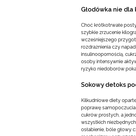
Głodówka nie dla
Choć krótkotrwałe posty
szybkie zrzucenie kilog
wcześniejszego przygot
rozdrażnienia czy napa
insulinoopornością, cu
osoby intensywnie akty
ryzyko niedoborów poka
Sokowy detoks po
Kilkudniowe diety opart
poprawę samopoczucia i 
cukrów prostych, a jedn
wszystkich niezbędnych
osłabienie, bóle głowy 