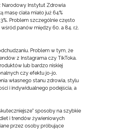
ez Narodowy Instytut Zdrowia
ą masę ciała miało już 64%
 13%. Problem szczególnie często
wśród panów między 60. a 84. r.ż.
odchudzaniu. Problem w tym, że
 trendów z Instagrama czy TikToka.
roduktów lub bardzo niskiej
alnych czy efektu jo-jo.
nia własnego stanu zdrowia, stylu
ści i indywidualnego podejścia, a
skuteczniejsze” sposoby na szybkie
diet i trendów żywieniowych
niane przez osoby próbujące