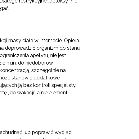
latego restrykcyjne „detoksy” nie
gać.
cji masy ciała w internecie. Opiera
ma doprowadzić organizm do stanu
graniczenia apetytu, nie jest
ić m.in. do niedoborów
oncentracją, szczególnie na
a może stanowić dodatkowe
ących ją bez kontroli specjalisty.
tę „do wakacji”, a nie element
o schudnąć lub poprawić wygląd