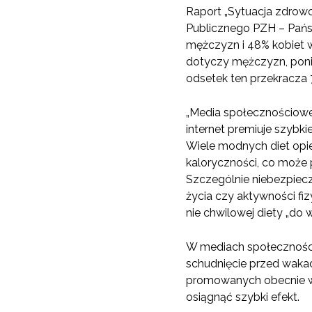
Raport „Sytuacja zdrowo
Publicznego PZH – Pańs
mężczyzn i 48% kobiet w
dotyczy mężczyzn, ponie
odsetek ten przekracza 
„Media społecznościowe
internet premiuje szybki
Wiele modnych diet opie
kaloryczności, co może 
Szczególnie niebezpiecz
życia czy aktywności fi
nie chwilowej diety „do 
W mediach społecznościo
schudnięcie przed wakac
promowanych obecnie w i
osiągnąć szybki efekt.