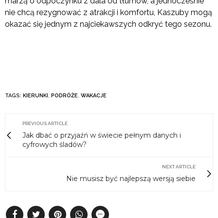
marzą o odpoczynku z dala od tłumów, a jednocześnie
nie chcą rezygnować z atrakcji i komfortu, Kaszuby mogą
okazać się jednym z najciekawszych odkryć tego sezonu.
TAGS:
KIERUNKI
,
PODRÓŻE
,
WAKACJE
PREVIOUS ARTICLE
Jak dbać o przyjaźń w świecie pełnym danych i
cyfrowych śladów?
NEXT ARTICLE
Nie musisz być najlepszą wersją siebie