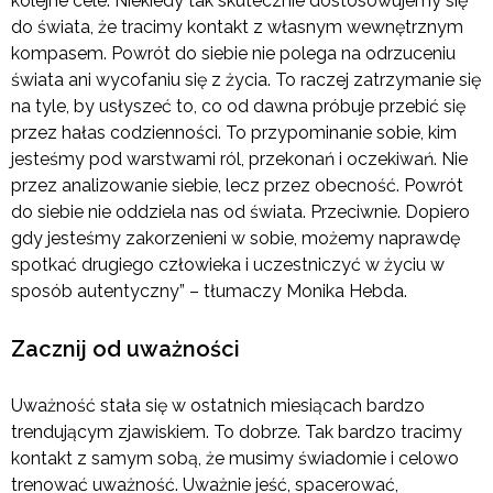
kolejne cele. Niekiedy tak skutecznie dostosowujemy się
do świata, że tracimy kontakt z własnym wewnętrznym
kompasem. Powrót do siebie nie polega na odrzuceniu
świata ani wycofaniu się z życia. To raczej zatrzymanie się
na tyle, by usłyszeć to, co od dawna próbuje przebić się
przez hałas codzienności. To przypominanie sobie, kim
jesteśmy pod warstwami ról, przekonań i oczekiwań. Nie
przez analizowanie siebie, lecz przez obecność. Powrót
do siebie nie oddziela nas od świata. Przeciwnie. Dopiero
gdy jesteśmy zakorzenieni w sobie, możemy naprawdę
spotkać drugiego człowieka i uczestniczyć w życiu w
sposób autentyczny” – tłumaczy Monika Hebda.
Zacznij od uważności
Uważność stała się w ostatnich miesiącach bardzo
trendującym zjawiskiem. To dobrze. Tak bardzo tracimy
kontakt z samym sobą, że musimy świadomie i celowo
trenować uważność. Uważnie jeść, spacerować,