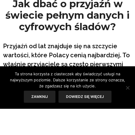
Jak dbać o przyjaźń w
świecie pełnym danych i
cyfrowych śladów?
Przyjaźń od lat znajduje się na szczycie
wartości, które Polacy cenią najbardziej. To
właśnie przyjaciele są często pierwszymi
osobami, do których zwracamy się po
Ta strona korzysta z ciasteczek aby świadczyć usługi na
najwyższym poziomie. Dalsze korzystanie ze strony oznacza,
wsparcie, radę czy pomoc w trudnych
że zgadzasz się na ich użycie.
sytuacjach. Eksperci zwracają jednak
ZAMKNIJ
DOWIEDZ SIĘ WIĘCEJ
uwagę, że zdrowa relacja przyjacielska
wymaga nie tylko wzajemnej sympatii, ale
również szacunku dla granic, prywatności i
odpowiedzialności za powierzane