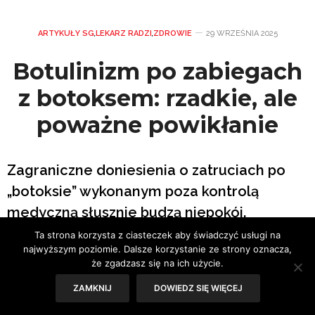
ARTYKUŁY SG
,
LEKARZ RADZI
,
ZDROWIE
29 WRZEŚNIA 2025
Botulinizm po zabiegach
z botoksem: rzadkie, ale
poważne powikłanie
Zagraniczne doniesienia o zatruciach po
„botoksie” wykonanym poza kontrolą
medyczną słusznie budzą niepokój.
Botulinizm, czyli ogólnoustrojowe zatrucie
Ta strona korzysta z ciasteczek aby świadczyć usługi na
najwyższym poziomie. Dalsze korzystanie ze strony oznacza,
toksyną botulinową, należy do rzadkości,
że zgadzasz się na ich użycie.
ale może mieć ciężki przebieg.
ZAMKNIJ
DOWIEDZ SIĘ WIĘCEJ