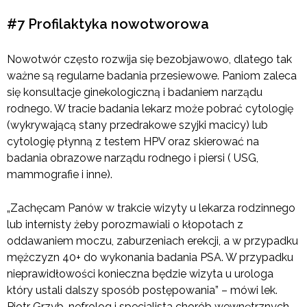
#7 Profilaktyka nowotworowa
Nowotwór często rozwija się bezobjawowo, dlatego tak
ważne są regularne badania przesiewowe. Paniom zaleca
się konsultacje ginekologiczną i badaniem narządu
rodnego. W tracie badania lekarz może pobrać cytologię
(wykrywającą stany przedrakowe szyjki macicy) lub
cytologię płynną z testem HPV oraz skierować na
badania obrazowe narządu rodnego i piersi ( USG,
mammografie i inne).
„Zachęcam Panów w trakcie wizyty u lekarza rodzinnego
lub internisty żeby porozmawiali o kłopotach z
oddawaniem moczu, zaburzeniach erekcji, a w przypadku
mężczyzn 40+ do wykonania badania PSA. W przypadku
nieprawidłowości konieczna będzie wizyta u urologa
który ustali dalszy sposób postępowania” – mówi lek.
Piotr Grzyb, nefrolog i specjalista chorób wewnętrznych