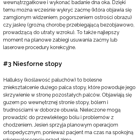
wewnątrzgałkowe i wykonać badanie dna oka. Dzięki
temu można wcześnie wykryć zaćmę (która objawia się
zamglonym widzeniem, pogorszeniem ostrości obrazu)
czy jaskrę (groźną chorobę przebiegającą bezobjawowo,
prowadzącą do utraty wzroku). To także najlepszy
moment na planowe zabiegi usuwania zaćmy lub
laserowe procedury korekcyjne.
#3 Niesforne stopy
Halluksy (koślawość paluchów) to bolesne
zniekształcenie dużego palca stopy, które powoduje jego
skrzywienie w stronę pozostałych palców. Objawiają się
guzem po wewnętrznej stronie stopy, bólem i
trudnościami w doborze obuwia. Nieleczone mogą
prowadzić do przewlekłego bólu i problemów z
chodzeniem. Jesień sprzyja planowym operacjom
ortopedycznym, ponieważ pacjent ma czas na spokojną
rekonwalescencję przed zimą.