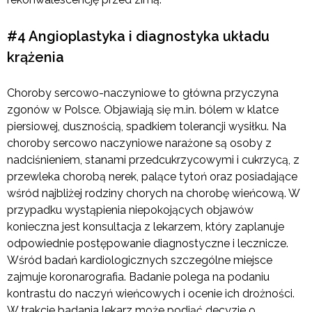
#4 Angioplastyka i diagnostyka układu
krążenia
Choroby sercowo-naczyniowe to główna przyczyna
zgonów w Polsce. Objawiają się m.in. bólem w klatce
piersiowej, dusznością, spadkiem tolerancji wysiłku. Na
choroby sercowo naczyniowe narażone są osoby z
nadciśnieniem, stanami przedcukrzycowymi i cukrzycą, z
przewleka chorobą nerek, palące tytoń oraz posiadające
wśród najbliżej rodziny chorych na chorobę wieńcową. W
przypadku wystąpienia niepokojących objawów
konieczna jest konsultacja z lekarzem, który zaplanuje
odpowiednie postępowanie diagnostyczne i lecznicze.
Wśród badań kardiologicznych szczególne miejsce
zajmuje koronarografia. Badanie polega na podaniu
kontrastu do naczyń wieńcowych i ocenie ich drożności.
W trakcie badania lekarz może podjąć decyzje o