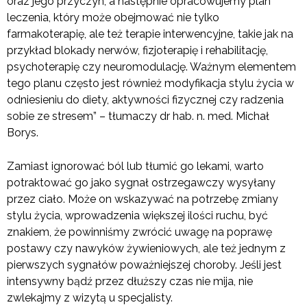
oraz jego przyczyn, a następnie opracowujemy plan
leczenia, który może obejmować nie tylko
farmakoterapię, ale też terapie interwencyjne, takie jak na
przykład blokady nerwów, fizjoterapię i rehabilitację,
psychoterapię czy neuromodulację. Ważnym elementem
tego planu często jest również modyfikacja stylu życia w
odniesieniu do diety, aktywności fizycznej czy radzenia
sobie ze stresem” – tłumaczy dr hab. n. med. Michał
Borys.
Zamiast ignorować ból lub tłumić go lekami, warto
potraktować go jako sygnał ostrzegawczy wysyłany
przez ciało. Może on wskazywać na potrzebę zmiany
stylu życia, wprowadzenia większej ilości ruchu, być
znakiem, że powinniśmy zwrócić uwagę na poprawę
postawy czy nawyków żywieniowych, ale też jednym z
pierwszych sygnałów poważniejszej choroby. Jeśli jest
intensywny bądź przez dłuższy czas nie mija, nie
zwlekajmy z wizytą u specjalisty.