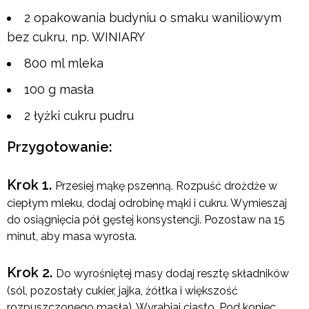
2 opakowania budyniu o smaku waniliowym
bez cukru, np. WINIARY
800 ml mleka
100 g masła
2 łyżki cukru pudru
Przygotowanie:
Krok 1.
Przesiej mąkę pszenną. Rozpuść drożdże w
ciepłym mleku, dodaj odrobinę mąki i cukru. Wymieszaj
do osiągnięcia pół gęstej konsystencji. Pozostaw na 15
minut, aby masa wyrosła.
Krok 2.
Do wyrośniętej masy dodaj resztę składników
(sól, pozostały cukier, jajka, żółtka i większość
rozpuszczonego masła). Wyrabiaj ciasto. Pod koniec