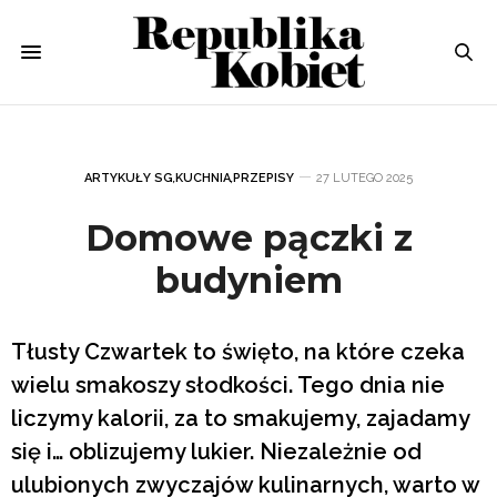
ARTYKUŁY SG
,
KUCHNIA
,
PRZEPISY
27 LUTEGO 2025
Domowe pączki z
budyniem
Tłusty Czwartek to święto, na które czeka
wielu smakoszy słodkości. Tego dnia nie
liczymy kalorii, za to smakujemy, zajadamy
się i… oblizujemy lukier. Niezależnie od
ulubionych zwyczajów kulinarnych, warto w