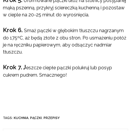
Uformowane pączki ułóż na stolnicy posypanej
mąką pszenną, przykryj ściereczką kuchenną i pozostaw
w cieple na 20-25 minut do wyrośnięcia.
Krok 6.
Smaż pączki w głębokim tłuszczu nagrzanym
do 175ºC, aż będą złote z obu stron. Po usmażeniu połóż
je na ręczniku papierowym, aby odsączyć nadmiar
tłuszczu.
Krok 7. J
eszcze ciepłe pączki polukruj lub posyp
cukrem pudrem. Smacznego!
TAGS:
KUCHNIA
,
PĄCZKI
,
PRZEPISY