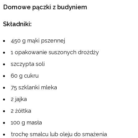
Domowe pączki z budyniem
Składniki:
450 g mąki pszennej
1 opakowanie suszonych drożdży
szczypta soli
60 g cukru
75 szklanki mleka
2 jajka
2 żółtka
100 g masła
trochę smalcu lub oleju do smażenia