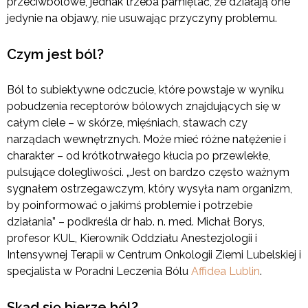
przeciwbólowe, jednak trzeba pamiętać, że działają one
jedynie na objawy, nie usuwając przyczyny problemu.
Czym jest ból?
Ból to subiektywne odczucie, które powstaje w wyniku
pobudzenia receptorów bólowych znajdujących się w
całym ciele – w skórze, mięśniach, stawach czy
narządach wewnętrznych. Może mieć różne natężenie i
charakter – od krótkotrwałego kłucia po przewlekłe,
pulsujące dolegliwości. „Jest on bardzo często ważnym
sygnałem ostrzegawczym, który wysyła nam organizm,
by poinformować o jakimś problemie i potrzebie
działania” – podkreśla dr hab. n. med. Michał Borys,
profesor KUL, Kierownik Oddziału Anestezjologii i
Intensywnej Terapii w Centrum Onkologii Ziemi Lubelskiej i
specjalista w Poradni Leczenia Bólu
Affidea Lublin
.
Skąd się bierze ból?