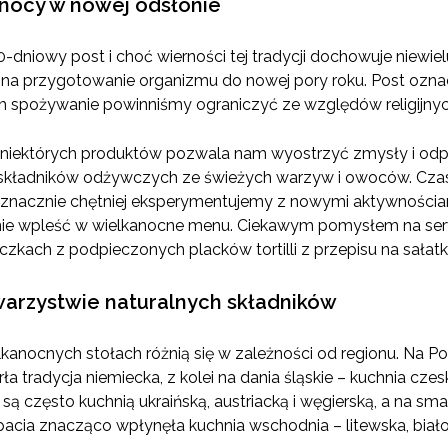
nocy w nowej odsłonie
dniowy post i choć wierności tej tradycji dochowuje niewielu
 przygotowanie organizmu do nowej pory roku. Post oznac
ch spożywanie powinniśmy ograniczyć ze względów religijnyc
niektórych produktów pozwala nam wyostrzyć zmysły i odp
 składników odżywczych ze świeżych warzyw i owoców. Czas
znacznie chętniej eksperymentujemy z nowymi aktywnościami
nie wpleść w wielkanocne menu. Ciekawym pomysłem na ser
czkach z podpieczonych placków tortilli z przepisu na sałatkę 
rzystwie naturalnych składników
anocnych stołach różnią się w zależności od regionu. Na Po
a tradycja niemiecka, z kolei na dania śląskie – kuchnia cz
ą często kuchnią ukraińską, austriacką i węgierską, a na sm
acia znacząco wpłynęła kuchnia wschodnia – litewska, białor