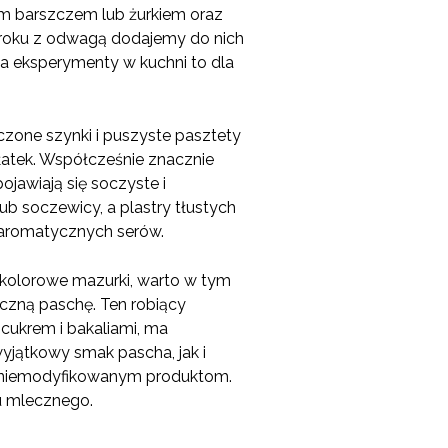
ym barszczem lub żurkiem oraz
o roku z odwagą dodajemy do nich
 a eksperymenty w kuchni to dla
zone szynki i puszyste pasztety
łatek. Współcześnie znacznie
jawiają się soczyste i
ub soczewicy, a plastry tłustych
 aromatycznych serów.
kolorowe mazurki, warto w tym
czną paschę. Ten robiący
cukrem i bakaliami, ma
jątkowy smak pascha, jak i
m niemodyfikowanym produktom.
u mlecznego.