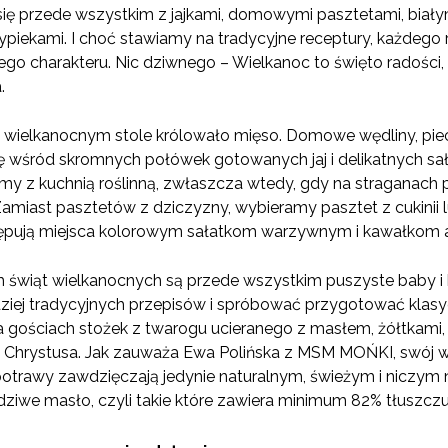
się przede wszystkim z jajkami, domowymi pasztetami, biał
ypiekami. I choć stawiamy na tradycyjne receptury, każdeg
nego charakteru. Nic dziwnego – Wielkanoc to święto radości,
.
 wielkanocnym stole królowało mięso. Domowe wędliny, piec
ę wśród skromnych połówek gotowanych jaj i delikatnych sa
my z kuchnią roślinną, zwłaszcza wtedy, gdy na straganach po
amiast pasztetów z dziczyzny, wybieramy pasztet z cukinii l
ustępują miejsca kolorowym sałatkom warzywnym i kawałkom
świąt wielkanocnych są przede wszystkim puszyste baby i 
ziej tradycyjnych przepisów i spróbować przygotować klasy
 gościach stożek z twarogu ucieranego z masłem, żółtkami, 
Chrystusa. Jak zauważa Ewa Polińska z MSM MOŃKI, swój wy
potrawy zawdzięczają jedynie naturalnym, świeżym i niczy
dziwe masło, czyli takie które zawiera minimum 82% tłuszcz