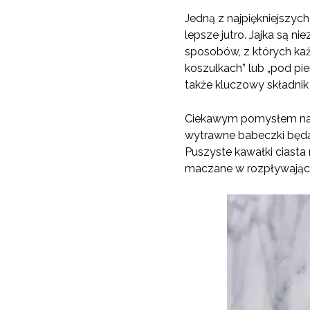
Jedną z najpiękniejszych 
lepsze jutro. Jajka są
sposobów, z których ka
koszulkach” lub „pod pie
także kluczowy składni
Ciekawym pomysłem na d
wytrawne babeczki będą
Puszyste kawałki ciasta
maczane w rozpływającym