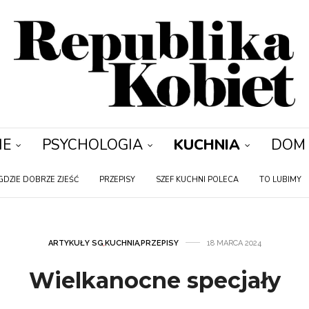
IE
PSYCHOLOGIA
KUCHNIA
DOM
GDZIE DOBRZE ZJEŚĆ
PRZEPISY
SZEF KUCHNI POLECA
TO LUBIMY
ARTYKUŁY SG
,
KUCHNIA
,
PRZEPISY
18 MARCA 2024
Wielkanocne specjały