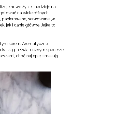
lizuje nowe życie i nadzieję na
gotować na wiele różnych
e, panierowane, serwowane „w
, jak i danie główne. Jajka to
ółtym serem. Aromatyczne
ekąską po świątecznym spacerze.
arszami, choć najlepiej smakują