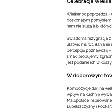
Celebracja Wielka
Wielkanoc poprzedza 40-
doskonałym pomysłem na
nam nie służą lub który
Świadoma rezygnacja z 
ułatwić mu wchłanianie
percepcję poznawczą – 
smaki próbujemy zgrab
jest podanie ich w koszy
W doborowym towa
Kompozycje dań na wielk
wpływ na kuchnię wywarł
Małopolsce inspirowane s
Lubelszczyzny i Podkarp