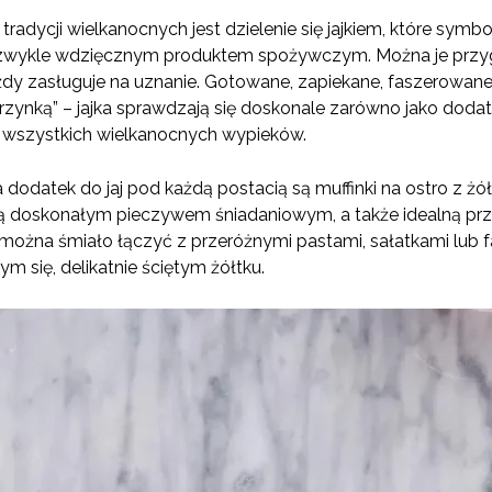
tradycji wielkanocnych jest dzielenie się jajkiem, które symbo
 niezwykle wdzięcznym produktem spożywczym. Można je przy
żdy zasługuje na uznanie. Gotowane, zapiekane, faszerowan
rzynką” – jajka sprawdzają się doskonale zarówno jako dodatek
k wszystkich wielkanocnych wypieków.
odatek do jaj pod każdą postacią są muffinki na ostro z ż
 doskonałym pieczywem śniadaniowym, a także idealną prz
 można śmiało łączyć z przeróżnymi pastami, sałatkami lub f
 się, delikatnie ściętym żółtku.