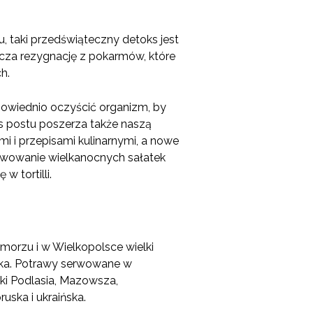
, taki przedświąteczny detoks jest
za rezygnację z pokarmów, które
h.
owiednio oczyścić organizm, by
 postu poszerza także naszą
 i przepisami kulinarnymi, a nowe
wowanie wielkanocnych sałatek
w tortilli.
morzu i w Wielkopolsce wielki
eska. Potrawy serwowane w
aki Podlasia, Mazowsza,
uska i ukraińska.