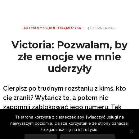
ARTYKUŁY SG
,
KULTURA
,
MUZYKA
4 CZERWCA 2024
Victoria: Pozwalam, by
złe emocje we mnie
uderzyły
Cierpisz po trudnym rozstaniu z kimś, kto
cię zranił? Wytańcz to, a potem nie
zapomnij zablokować jego numeru. Tak
przynajmniej radzi Victoria, bułgarska
Ta strona korzysta z ciasteczek aby świadczyć usługi na
najwyższym poziomie. Dalsze korzystanie ze strony oznacza,
artystka, której nowy singiel może się stać
że zgadzasz się na ich użycie.
europejskim hitem tego lata.