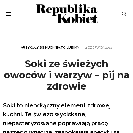
ARTYKUŁY SG
,
KUCHNIA
,
TO LUBIMY
4 CZERWCA 2024
Soki ze świeżych
owoców i warzyw – pij na
zdrowie
Soki to nieodłączny element zdrowej
kuchni. Te świeżo wyciskane,
niepasteryzowane poprawiają pracę
naszego wnętrza, zaspokajają apetyt i są