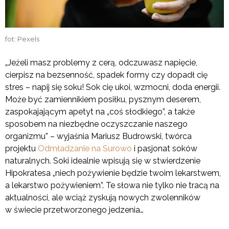
fot: Pexels
„Jeżeli masz problemy z cerą, odczuwasz napięcie,
cierpisz na bezsenność, spadek formy czy dopadł cię
stres – napij się soku! Sok cię ukoi, wzmocni, doda energii.
Może być zamiennikiem posiłku, pysznym deserem,
zaspokajającym apetyt na „coś słodkiego”, a także
sposobem na niezbędne oczyszczanie naszego
organizmu” – wyjaśnia Mariusz Budrowski, twórca
projektu
Odmładzanie na Surowo
i pasjonat soków
naturalnych. Soki idealnie wpisują się w stwierdzenie
Hipokratesa „niech pożywienie będzie twoim lekarstwem,
a lekarstwo pożywieniem”. Te słowa nie tylko nie tracą na
aktualności, ale wciąż zyskują nowych zwolenników
w świecie przetworzonego jedzenia…