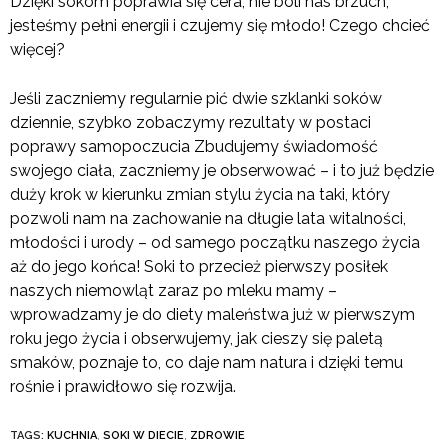
Dzięki sokom poprawia się cera, nie boli nas brzuch,
jesteśmy pełni energii i czujemy się młodo! Czego chcieć
więcej?
Jeśli zaczniemy regularnie pić dwie szklanki soków
dziennie, szybko zobaczymy rezultaty w postaci
poprawy samopoczucia Zbudujemy świadomość
swojego ciała, zaczniemy je obserwować – i to już będzie
duży krok w kierunku zmian stylu życia na taki, który
pozwoli nam na zachowanie na długie lata witalności,
młodości i urody – od samego początku naszego życia
aż do jego końca! Soki to przecież pierwszy posiłek
naszych niemowląt zaraz po mleku mamy –
wprowadzamy je do diety maleństwa już w pierwszym
roku jego życia i obserwujemy, jak cieszy się paletą
smaków, poznaje to, co daje nam natura i dzięki temu
rośnie i prawidłowo się rozwija.
TAGS:
KUCHNIA
,
SOKI W DIECIE
,
ZDROWIE