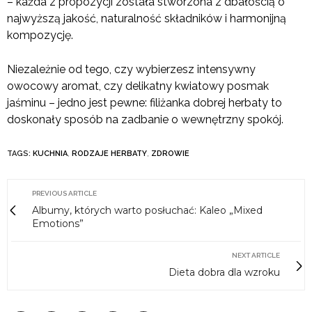
– każda z propozycji została stworzona z dbałością o
najwyższą jakość, naturalność składników i harmonijną
kompozycję.
Niezależnie od tego, czy wybierzesz intensywny
owocowy aromat, czy delikatny kwiatowy posmak
jaśminu – jedno jest pewne: filiżanka dobrej herbaty to
doskonały sposób na zadbanie o wewnętrzny spokój.
TAGS:
KUCHNIA
,
RODZAJE HERBATY
,
ZDROWIE
PREVIOUS ARTICLE
Albumy, których warto posłuchać: Kaleo „Mixed
Emotions”
NEXT ARTICLE
Dieta dobra dla wzroku