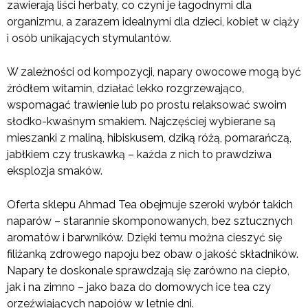
zawierają liści herbaty, co czyni je łagodnymi dla
organizmu, a zarazem idealnymi dla dzieci, kobiet w ciąży
i osób unikających stymulantów.
W zależności od kompozycji, napary owocowe mogą być
źródłem witamin, działać lekko rozgrzewająco,
wspomagać trawienie lub po prostu relaksować swoim
słodko-kwaśnym smakiem. Najczęściej wybierane są
mieszanki z maliną, hibiskusem, dziką różą, pomarańczą,
jabłkiem czy truskawką – każda z nich to prawdziwa
eksplozja smaków.
Oferta sklepu Ahmad Tea obejmuje szeroki wybór takich
naparów – starannie skomponowanych, bez sztucznych
aromatów i barwników. Dzięki temu można cieszyć się
filiżanką zdrowego napoju bez obaw o jakość składników.
Napary te doskonale sprawdzają się zarówno na ciepło,
jak i na zimno – jako baza do domowych ice tea czy
orzeźwiających napojów w letnie dni.