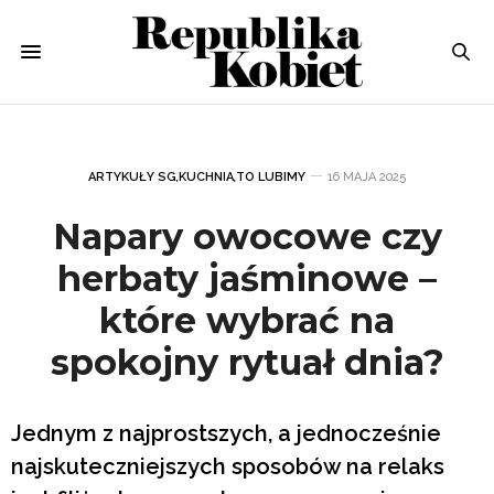
ARTYKUŁY SG
,
KUCHNIA
,
TO LUBIMY
16 MAJA 2025
Napary owocowe czy
herbaty jaśminowe –
które wybrać na
spokojny rytuał dnia?
Jednym z najprostszych, a jednocześnie
najskuteczniejszych sposobów na relaks