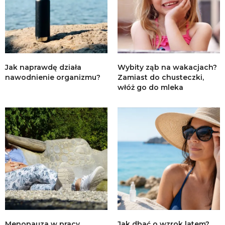
Jak naprawdę działa
Wybity ząb na wakacjach?
nawodnienie organizmu?
Zamiast do chusteczki,
włóż go do mleka
Menopauza w pracy,
Jak dbać o wzrok latem?