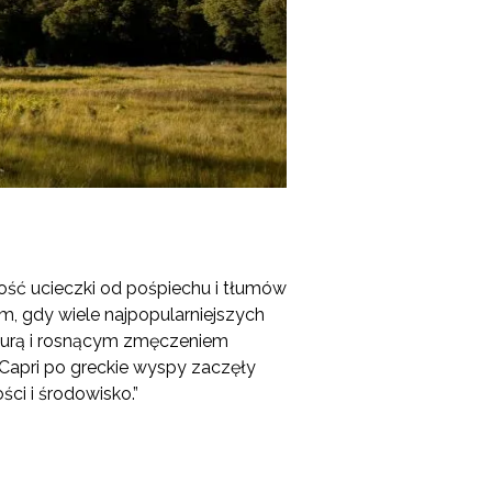
ość ucieczki od pośpiechu i tłumów
im, gdy wiele najpopularniejszych
kturą i rosnącym zmęczeniem
 Capri po greckie wyspy zaczęły
ci i środowisko.”