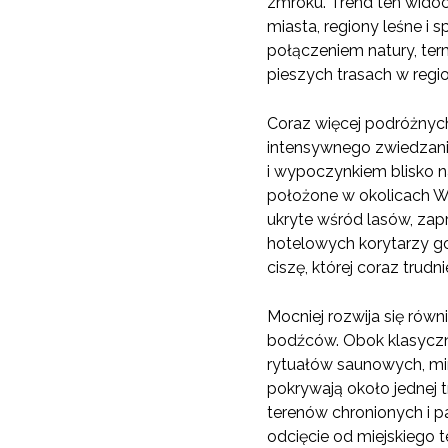
zmroku. Trend ten widoc
miasta, regiony leśne i 
połączeniem natury, term
pieszych trasach w regi
Coraz więcej podróżnych 
intensywnego zwiedzania.
i wypoczynkiem blisko n
położone w okolicach Wi
ukryte wśród lasów, zap
hotelowych korytarzy go
ciszę, której coraz tru
Mocniej rozwija się równ
bodźców. Obok klasyczn
rytuałów saunowych, mi
pokrywają około jednej t
terenów chronionych i 
odcięcie od miejskiego 