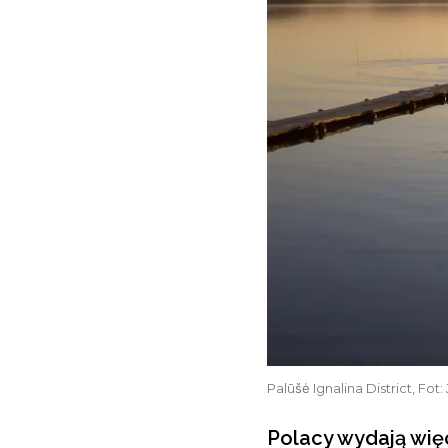
Palūšė Ignalina District, Fo
Polacy wydają wię