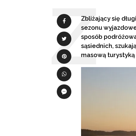
Zbliżający się dł
sezonu wyjazdowego
sposób podróżowan
sąsiednich, szukaj
masową turystyką 