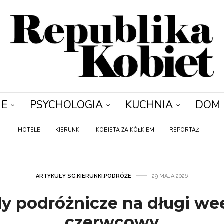
IE
PSYCHOLOGIA
KUCHNIA
DOM
HOTELE
KIERUNKI
KOBIETA ZA KÓŁKIEM
REPORTAŻ
ARTYKUŁY SG
,
KIERUNKI
,
PODRÓŻE
29 MAJA 2026
y podróżnicze na długi w
czerwcowy