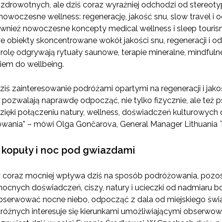
 zdrowotnych, ale dziś coraz wyraźniej odchodzi od stereo
nowoczesne wellness: regenerację, jakość snu, slow travel 
ównież nowoczesne koncepty medical wellness i sleep touri
owe obiekty skoncentrowane wokół jakości snu, regeneracji i
rolę odgrywają rytuały saunowe, terapie mineralne, mindfuln
em do wellbeing.
dziś zainteresowanie podróżami opartymi na regeneracji i jak
 pozwalają naprawdę odpocząć, nie tylko fizycznie, ale też p
dzięki połączeniu natury, wellness, doświadczeń kulturowych 
wania” – mówi Olga Gončarova, General Manager Lithuania T
 kopuły i noc pod gwiazdami
y coraz mocniej wpływa dziś na sposób podróżowania, pozos
cnych doświadczeń, ciszy, natury i ucieczki od nadmiaru b
bserwować nocne niebo, odpocząć z dala od miejskiego świa
różnych interesuje się kierunkami umożliwiającymi obserwowa