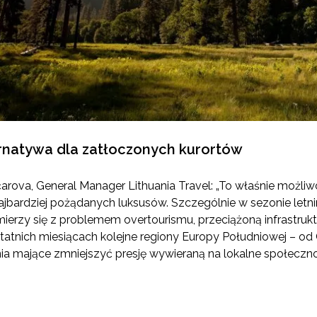
ernatywa dla zatłoczonych kurortów
rova, General Manager Lithuania Travel: „To właśnie możliw
najbardziej pożądanych luksusów. Szczególnie w sezonie letn
mierzy się z problemem overtourismu, przeciążoną infrastru
atnich miesiącach kolejne regiony Europy Południowej – od
 mające zmniejszyć presję wywieraną na lokalne społecznoś