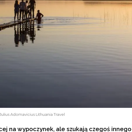
t: Julius Adomavicius Lithuania Travel
cej na wypoczynek, ale szukają czegoś innego