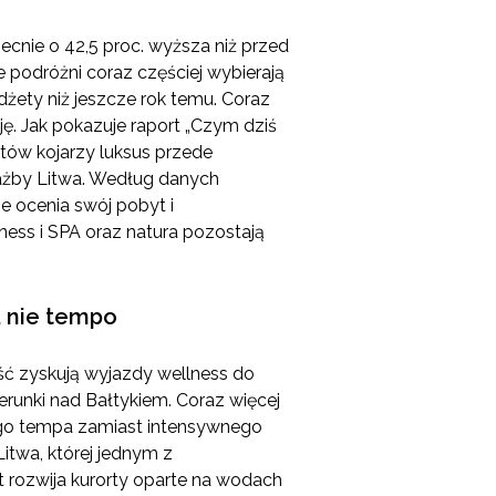
becnie o 42,5 proc. wyższa niż przed
 podróżni coraz częściej wybierają
żety niż jeszcze rok temu. Coraz
ję. Jak pokazuje raport „Czym dziś
ntów kojarzy luksus przede
iażby Litwa. Według danych
ie ocenia swój pobyt i
lness i SPA oraz natura pozostają
, nie tempo
ość zyskują wyjazdy wellness do
ierunki nad Bałtykiem. Coraz więcej
ego tempa zamiast intensywnego
Litwa, której jednym z
t rozwija kurorty oparte na wodach