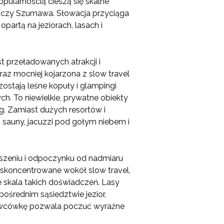
pularnością cieszą się skalne
ria czy Szumawa. Słowacja przyciąga
partą na jeziorach, lasach i
t przeładowanych atrakcji i
raz mocniej kojarzona z slow travel
ostają leśne kopuły i glampingi
h. To niewielkie, prywatne obiekty
g. Zamiast dużych resortów i
 sauny, jacuzzi pod gołym niebem i
ciszeniu i odpoczynku od nadmiaru
 skoncentrowane wokół slow travel,
 skala takich doświadczeń. Lasy
pośrednim sąsiedztwie jezior,
erwcówkę pozwala poczuć wyraźne