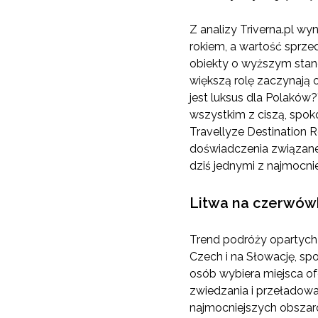
Z analizy Triverna.pl wy
rokiem, a wartość sprze
obiekty o wyższym stand
większą rolę zaczynają o
jest luksus dla Polaków?
wszystkim z ciszą, spok
Travellyze Destination R
doświadczenia związane z
dziś jednymi z najmocni
Litwa na czerwówk
Trend podróży opartych 
Czech i na Słowację, spo
osób wybiera miejsca o
zwiedzania i przeładowan
najmocniejszych obszaró