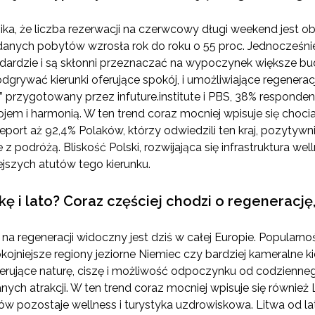
nika, że liczba rezerwacji na czerwcowy długi weekend jest o
danych pobytów wzrosła rok do roku o 55 proc. Jednocześnie
ardzie i są skłonni przeznaczać na wypoczynek większe bud
dgrywać kierunki oferujące spokój, i umożliwiające regenerac
” przygotowany przez infuture.institute i PBS, 38% responde
ojem i harmonią. W ten trend coraz mocniej wpisuje się choc
eport aż 92,4% Polaków, którzy odwiedzili ten kraj, pozytywn
 podróżą. Bliskość Polski, rozwijająca się infrastruktura wel
ejszych atutów tego kierunku.
ę i lato? Coraz częściej chodzi o regenerację
na regeneracji widoczny jest dziś w całej Europie. Popularn
kojniejsze regiony jeziorne Niemiec czy bardziej kameralne k
ferujące naturę, ciszę i możliwość odpoczynku od codzienn
ych atrakcji. W ten trend coraz mocniej wpisuje się również 
w pozostaje wellness i turystyka uzdrowiskowa. Litwa od la