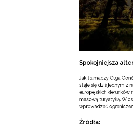
Spokojniejsza alt
Jak tłumaczy Olga Gonča
staje się dziś jednym z 
europejskich kierunków 
masową turystyką. W ost
wprowadzać ograniczenia
Źródła: