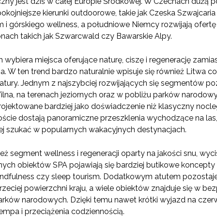
zny jest dziś w całej Europie Środkowej. W Czechach dużą po
spokojniejsze kierunki outdoorowe, takie jak Czeska Szwajca
 i górskiego wellness, a południowe Niemcy rozwijają ofertę o
onach takich jak Szwarcwald czy Bawarskie Alpy.
wybiera miejsca oferujące naturę, ciszę i regenerację zamias
 W ten trend bardzo naturalnie wpisuje się również Litwa co
atury. Jednym z najszybciej rozwijających się segmentów poz
lna, na terenach jeziornych oraz w pobliżu parków narodowyc
rojektowane bardziej jako doświadczenie niż klasyczny nocle
ście dostają panoramiczne przeszklenia wychodzące na las,
dniej szukać w popularnych wakacyjnych destynacjach.
ież segment wellness i regeneracji oparty na jakości snu, wy
ych obiektów SPA pojawiają się bardziej butikowe koncepty
ndfulness czy sleep tourism. Dodatkowym atutem pozostaje
rzeciej powierzchni kraju, a wiele obiektów znajduje się w bez
parków narodowych. Dzięki temu nawet krótki wyjazd na cz
tempa i przeciążenia codziennością.