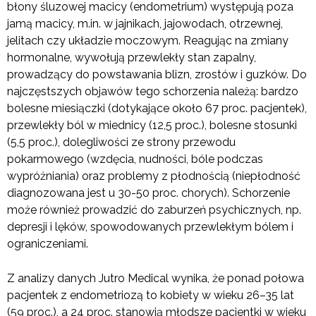
błony śluzowej macicy (endometrium) występują poza
jamą macicy, m.in. w jajnikach, jajowodach, otrzewnej,
jelitach czy układzie moczowym. Reagując na zmiany
hormonalne, wywołują przewlekły stan zapalny,
prowadzący do powstawania blizn, zrostów i guzków. Do
najczęstszych objawów tego schorzenia należą: bardzo
bolesne miesiączki (dotykające około 67 proc. pacjentek),
przewlekły ból w miednicy (12,5 proc.), bolesne stosunki
(5,5 proc.), dolegliwości ze strony przewodu
pokarmowego (wzdęcia, nudności, bóle podczas
wypróżniania) oraz problemy z płodnością (niepłodność
diagnozowana jest u 30-50 proc. chorych). Schorzenie
może również prowadzić do zaburzeń psychicznych, np.
depresji i lęków, spowodowanych przewlekłym bólem i
ograniczeniami.
Z analizy danych Jutro Medical wynika, że ponad połowa
pacjentek z endometriozą to kobiety w wieku 26–35 lat
(59 proc.), a 24 proc. stanowią młodsze pacjentki w wieku