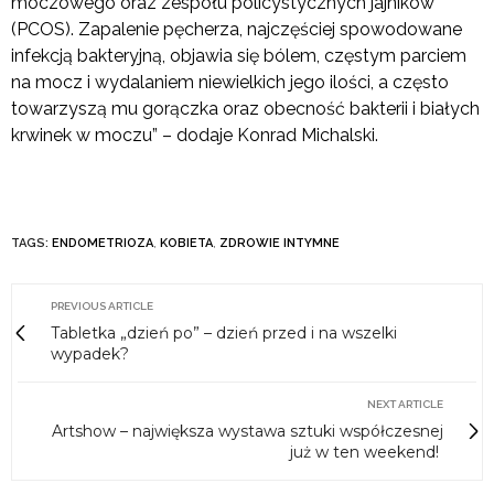
moczowego oraz zespołu policystycznych jajników
(PCOS). Zapalenie pęcherza, najczęściej spowodowane
infekcją bakteryjną, objawia się bólem, częstym parciem
na mocz i wydalaniem niewielkich jego ilości, a często
towarzyszą mu gorączka oraz obecność bakterii i białych
krwinek w moczu” – dodaje Konrad Michalski.
TAGS:
ENDOMETRIOZA
,
KOBIETA
,
ZDROWIE INTYMNE
PREVIOUS ARTICLE
Tabletka „dzień po” – dzień przed i na wszelki
wypadek?
NEXT ARTICLE
Artshow – największa wystawa sztuki współczesnej
już w ten weekend!