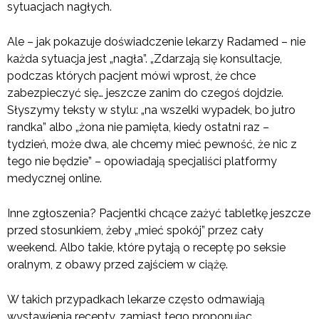
sytuacjach nagłych.
Ale – jak pokazuje doświadczenie lekarzy Radamed – nie
każda sytuacja jest „nagła”. „Zdarzają się konsultacje,
podczas których pacjent mówi wprost, że chce
zabezpieczyć się… jeszcze zanim do czegoś dojdzie.
Słyszymy teksty w stylu: „na wszelki wypadek, bo jutro
randka” albo „żona nie pamięta, kiedy ostatni raz –
tydzień, może dwa, ale chcemy mieć pewność, że nic z
tego nie będzie” – opowiadają specjaliści platformy
medycznej online.
Inne zgłoszenia? Pacjentki chcące zażyć tabletkę jeszcze
przed stosunkiem, żeby „mieć spokój” przez cały
weekend. Albo takie, które pytają o receptę po seksie
oralnym, z obawy przed zajściem w ciążę.
W takich przypadkach lekarze często odmawiają
wystawienia recepty, zamiast tego proponując