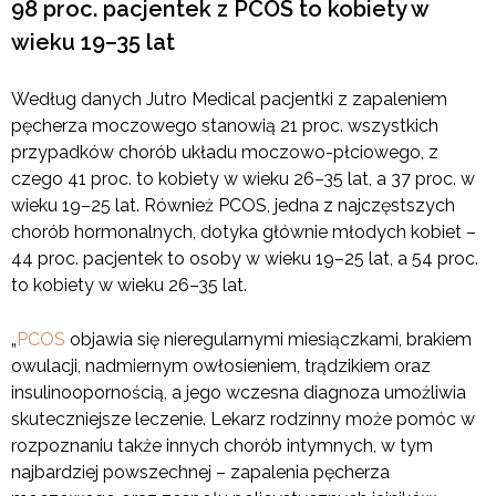
98 proc. pacjentek z PCOS to kobiety w
wieku 19–35 lat
Według danych Jutro Medical pacjentki z zapaleniem
pęcherza moczowego stanowią 21 proc. wszystkich
przypadków chorób układu moczowo-płciowego, z
czego 41 proc. to kobiety w wieku 26–35 lat, a 37 proc. w
wieku 19–25 lat. Również PCOS, jedna z najczęstszych
chorób hormonalnych, dotyka głównie młodych kobiet –
44 proc. pacjentek to osoby w wieku 19–25 lat, a 54 proc.
to kobiety w wieku 26–35 lat.
„
PCOS
objawia się nieregularnymi miesiączkami, brakiem
owulacji, nadmiernym owłosieniem, trądzikiem oraz
insulinoopornością, a jego wczesna diagnoza umożliwia
skuteczniejsze leczenie. Lekarz rodzinny może pomóc w
rozpoznaniu także innych chorób intymnych, w tym
najbardziej powszechnej – zapalenia pęcherza