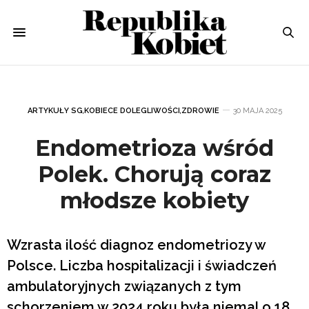
ARTYKUŁY SG
,
KOBIECE DOLEGLIWOŚCI
,
ZDROWIE
30 MAJA 2025
Endometrioza wśród
Polek. Chorują coraz
młodsze kobiety
Wzrasta ilość diagnoz endometriozy w
Polsce. Liczba hospitalizacji i świadczeń
ambulatoryjnych związanych z tym
schorzeniem w 2024 roku była niemal o 18