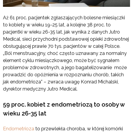
Aż 61 proc. pacjentek zgłaszających bolesne miesiączki
to kobiety w wieku 19-25 lat, a kolejne 38 proc. to
pacjentki w wieku 26-35 lat, jak wynika z danych Jutro
Medical, sieci przychodni podstawowej opieki zdrowotnej
obsługującej prawie 70 tys. pacjentów w całej Polsce.
„Ból menstruacyjny, choć często uznawany za normalny
element cyklu miesiączkowego, może być sygnałem
problemów zdrowotnych, a jego bagatelizowanie może
prowadzić do opóźnienia w rozpoznaniu chorób, takich
jak endometrioza” – zwraca uwagę Konrad Michalski,
dyrektor medyczny Jutro Medical.
59 proc. kobiet z endometriozą to osoby w
wieku 26-35 lat
Endometrioza
to przewlekła choroba, w której komórki