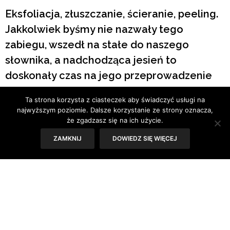
Eksfoliacja, złuszczanie, ścieranie, peeling.
Jakkolwiek byśmy nie nazwały tego
zabiegu, wszedł na stałe do naszego
słownika, a nadchodząca jesień to
doskonały czas na jego przeprowadzenie
nie tylko w domu, ale również w gabinecie
Ta strona korzysta z ciasteczek aby świadczyć usługi na
dermatologicznym. Od czego zacząć akcję
najwyższym poziomie. Dalsze korzystanie ze strony oznacza,
eksfoliację?
że zgadzasz się na ich użycie.
ZAMKNIJ
DOWIEDZ SIĘ WIĘCEJ
Tekst: Antonina Majewska