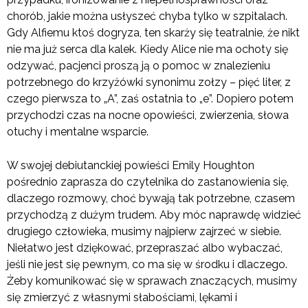
chorób, jakie można usłyszeć chyba tylko w szpitalach.
Gdy Alfiemu ktoś dogryza, ten skarży się teatralnie, że nikt
nie ma już serca dla kalek. Kiedy Alice nie ma ochoty się
odzywać, pacjenci proszą ją o pomoc w znalezieniu
potrzebnego do krzyżówki synonimu zołzy – pięć liter, z
czego pierwsza to „A”, zaś ostatnia to „e”. Dopiero potem
przychodzi czas na nocne opowieści, zwierzenia, słowa
otuchy i mentalne wsparcie.
W swojej debiutanckiej powieści Emily Houghton
pośrednio zaprasza do czytelnika do zastanowienia się,
dlaczego rozmowy, choć bywają tak potrzebne, czasem
przychodzą z dużym trudem. Aby móc naprawdę widzieć
drugiego człowieka, musimy najpierw zajrzeć w siebie.
Niełatwo jest dziękować, przepraszać albo wybaczać,
jeśli nie jest się pewnym, co ma się w środku i dlaczego.
Żeby komunikować się w sprawach znaczących, musimy
się zmierzyć z własnymi słabościami, lękami i