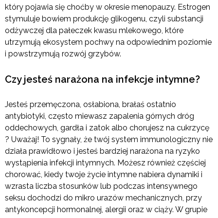
który pojawia się choćby w okresie menopauzy. Estrogen
stymuluje bowiem produkcję glikogenu, czyli substancji
odżywczej dla pałeczek kwasu mlekowego, które
utrzymują ekosystem pochwy na odpowiednim poziomie
i powstrzymują rozwój grzybów.
Czy jesteś narażona na infekcje intymne?
Jesteś przemęczona, osłabiona, brałaś ostatnio
antybiotyki, często miewasz zapalenia górnych dróg
oddechowych, gardła i zatok albo chorujesz na cukrzycę
? Uważaj! To sygnały, że twój system immunologiczny nie
działa prawidłowo i jesteś bardziej narażona na ryzyko
wystąpienia infekcji intymnych. Możesz również częściej
chorować, kiedy twoje życie intymne nabiera dynamiki i
wzrasta liczba stosunków lub podczas intensywnego
seksu dochodzi do mikro urazów mechanicznych, przy
antykoncepcji hormonalnej, alergii oraz w ciąży. W grupie