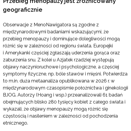
Przebieg menopauzy jest zróżnicowany
geograficznie
Obserwacje z MenoNawigatora są zgodne z
międzynarodowymi badaniami wskazującymi, że
przebieg menopauzy i dominujące dolegliwości mogą
różnić się w zależności od regionu świata. Europejki
i Amerykanki częściej zgłaszają uderzenia gorąca oraz
zaburzenia snu. Z kolei u Azjatek rzadziej występują
objawy naczynioruchowe i psychologiczne, a częściej
symptomy fizyczne, np. bóle stawów i mięśni. Potwierdza
to m.in. duża metaanaliza opublikowana w 2026 r. w
międzynarodowym czasopiśmie położnictwa i ginekologii
BJOG. Autorzy (Hoang i wsp.) przeanalizowali 61 badań
obejmujących blisko 280 tysięcy kobiet z całego świata i
wykazali, że objawy menopauzy mogą różnić się
częstością i nasileniem w zależności od pochodzenia
etnicznego.