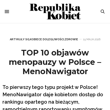
ARTYKUŁY SG
,
KOBIECE DOLEGLIWOŚCI
,
ZDROWIE
15 MAJA 2026
TOP 10 objawów
menopauzy w Polsce –
MenoNawigator
To pierwszy tego typu projekt w Polsce!
MenoNawigator daje kobietom dostęp do
rankingu opartego na bieżącym,
samodzielnym raportowaniu symptomów