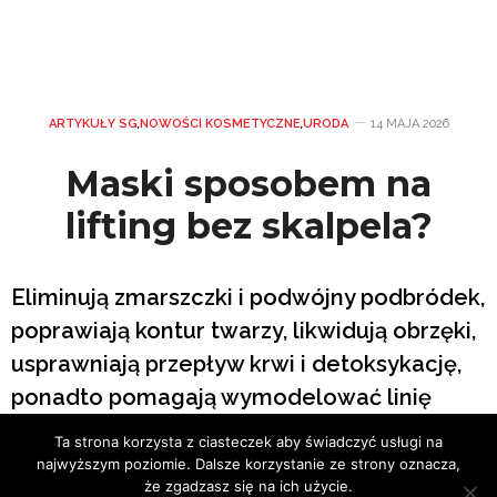
ARTYKUŁY SG
,
NOWOŚCI KOSMETYCZNE
,
URODA
14 MAJA 2026
Maski sposobem na
lifting bez skalpela?
Eliminują zmarszczki i podwójny podbródek,
poprawiają kontur twarzy, likwidują obrzęki,
usprawniają przepływ krwi i detoksykację,
ponadto pomagają wymodelować linię
żuchwy, no i zapobiegają chrapaniu. A co
Ta strona korzysta z ciasteczek aby świadczyć usługi na
najważniejsze: wszystko to bez jednego
najwyższym poziomie. Dalsze korzystanie ze strony oznacza,
że zgadzasz się na ich użycie.
nacięcia skalpela czy nakłucia igłą. Maski