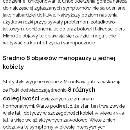
codzienne funkcjonowanie. Choć uderzenia gorąca należą
do najczęściej zgłaszanych symptomów, nie są oceniane
jako najbardziej dotkliwe. Najwyższy poziom nasilenia
użytkowniczki przypisywały problemom żołądkowo-
jelitowym, obniżonemu libido oraz bólowi i tkliwości piersi.
Mimo że objawy te pojawiają się rzadziej, mogą silniej
wpływać na komfort życia i samopoczucie.
Średnio 8 objawów menopauzy u jednej
kobiety
Statystyki wygenerowane z MenoNawigatora wskazują,
8 różnych
że Polki doświadczają średnio
dolegliwości
związanych ze zmianami
hormonalnymi. Warto podkreślić, że stan ten trwa zwykle
wiele lat i dotyczy w szczególności kobiet w wieku 45-55
lat, a więc wciąż aktywnych zawodowo. Wiele z nich
odczuwa te symptomy w okresie intensywnych