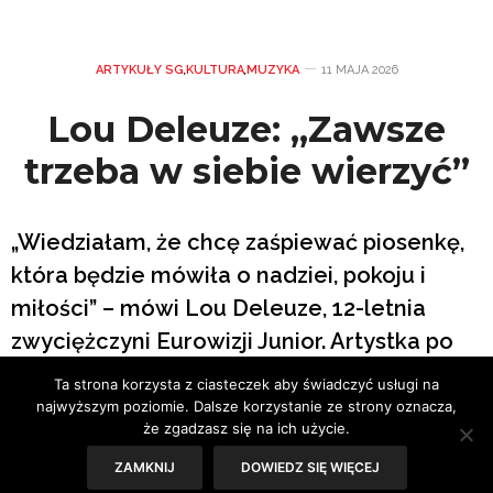
ARTYKUŁY SG
,
KULTURA
,
MUZYKA
11 MAJA 2026
Lou Deleuze: „Zawsze
trzeba w siebie wierzyć”
„Wiedziałam, że chcę zaśpiewać piosenkę,
która będzie mówiła o nadziei, pokoju i
miłości” – mówi Lou Deleuze, 12-letnia
zwyciężczyni Eurowizji Junior. Artystka po
raz pierwszy przyjechała do Polski i
Ta strona korzysta z ciasteczek aby świadczyć usługi na
wystąpiła w finale The Voice Kids z
najwyższym poziomie. Dalsze korzystanie ze strony oznacza,
że zgadzasz się na ich użycie.
piosenką „Ce monde”, w której zawarła
ZAMKNIJ
DOWIEDZ SIĘ WIĘCEJ
ważne przesłanie skierowane do dzieci i do