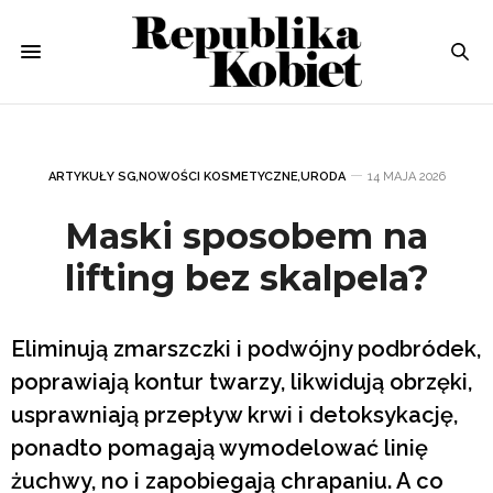
ARTYKUŁY SG
,
NOWOŚCI KOSMETYCZNE
,
URODA
14 MAJA 2026
Maski sposobem na
lifting bez skalpela?
Eliminują zmarszczki i podwójny podbródek,
poprawiają kontur twarzy, likwidują obrzęki,
usprawniają przepływ krwi i detoksykację,
ponadto pomagają wymodelować linię
żuchwy, no i zapobiegają chrapaniu. A co