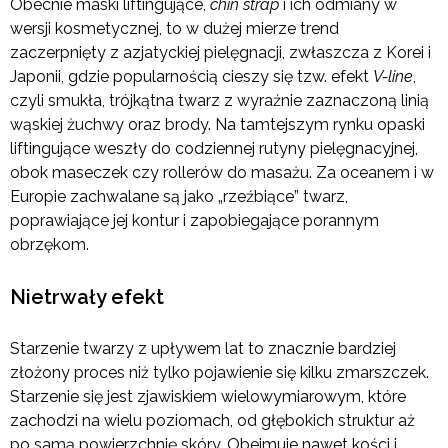
Obecnie maski liftingujące,
chin strap
i ich odmiany w
wersji kosmetycznej, to w dużej mierze trend
zaczerpnięty z azjatyckiej pielęgnacji, zwłaszcza z Korei i
Japonii, gdzie popularnością cieszy się tzw. efekt
V-line
,
czyli smukła, trójkątna twarz z wyraźnie zaznaczoną linią
wąskiej żuchwy oraz brody. Na tamtejszym rynku opaski
liftingujące weszły do codziennej rutyny pielęgnacyjnej,
obok maseczek czy rollerów do masażu. Za oceanem i w
Europie zachwalane są jako „rzeźbiące” twarz,
poprawiające jej kontur i zapobiegające porannym
obrzękom.
Nietrwały efekt
Starzenie twarzy z upływem lat to znacznie bardziej
złożony proces niż tylko pojawienie się kilku zmarszczek.
Starzenie się jest zjawiskiem wielowymiarowym, które
zachodzi na wielu poziomach, od głębokich struktur aż
po samą powierzchnię skóry. Obejmuje nawet kości i