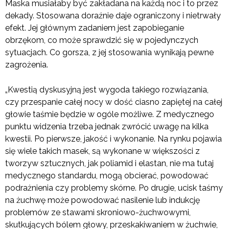
Maska musiałaby być zakładana na każdą noc i to przez
dekady. Stosowana doraźnie daje ograniczony i nietrwały
efekt. Jej głównym zadaniem jest zapobieganie
obrzękom, co może sprawdzić się w pojedynczych
sytuacjach. Co gorsza, z jej stosowania wynikają pewne
zagrożenia.
„Kwestią dyskusyjną jest wygoda takiego rozwiązania,
czy przespanie całej nocy w dość ciasno zapiętej na całej
głowie taśmie będzie w ogóle możliwe. Z medycznego
punktu widzenia trzeba jednak zwrócić uwagę na kilka
kwestii. Po pierwsze, jakość i wykonanie. Na rynku pojawia
się wiele takich masek, są wykonane w większości z
tworzyw sztucznych, jak poliamid i elastan, nie ma tutaj
medycznego standardu, mogą obcierać, powodować
podrażnienia czy problemy skórne. Po drugie, ucisk taśmy
na żuchwę może powodować nasilenie lub indukcję
problemów ze stawami skroniowo-żuchwowymi,
skutkujących bólem głowy, przeskakiwaniem w żuchwie,