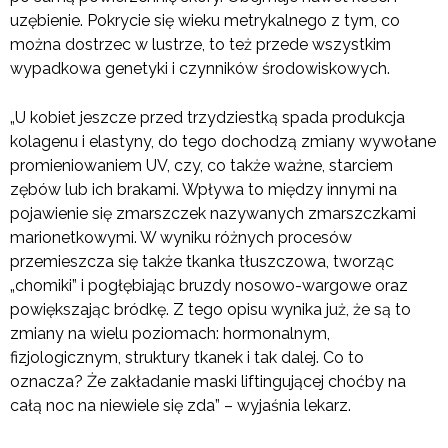
uzębienie. Pokrycie się wieku metrykalnego z tym, co
można dostrzec w lustrze, to też przede wszystkim
wypadkowa genetyki i czynników środowiskowych.
„U kobiet jeszcze przed trzydziestką spada produkcja
kolagenu i elastyny, do tego dochodzą zmiany wywołane
promieniowaniem UV, czy, co także ważne, starciem
zębów lub ich brakami. Wpływa to między innymi na
pojawienie się zmarszczek nazywanych zmarszczkami
marionetkowymi. W wyniku różnych procesów
przemieszcza się także tkanka tłuszczowa, tworząc
„chomiki” i pogłębiając bruzdy nosowo-wargowe oraz
powiększając bródkę. Z tego opisu wynika już, że są to
zmiany na wielu poziomach: hormonalnym,
fizjologicznym, struktury tkanek i tak dalej. Co to
oznacza? Że zakładanie maski liftingującej choćby na
całą noc na niewiele się zda” – wyjaśnia lekarz.