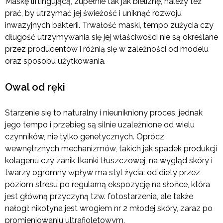
Maskę liftingującą, zupełnie tak jak bieliznę, należy też
prać, by utrzymać jej świeżość i uniknąć rozwoju
inwazyjnych bakterii. Trwałość maski, tempo zużycia czy
długość utrzymywania się jej właściwości nie są określane
przez producentów i różnią się w zależności od modelu
oraz sposobu użytkowania.
Owal od ręki
Starzenie się to naturalny i nieunikniony proces, jednak
jego tempo i przebieg są silnie uzależnione od wielu
czynników, nie tylko genetycznych. Oprócz
wewnętrznych mechanizmów, takich jak spadek produkcji
kolagenu czy zanik tkanki tłuszczowej, na wygląd skóry i
twarzy ogromny wpływ ma styl życia: od diety przez
poziom stresu po regularną ekspozycję na słońce, która
jest główną przyczyną tzw. fotostarzenia, ale także
nałogi: nikotyna jest wrogiem nr 2 młodej skóry, zaraz po
promieniowaniu ultrafioletowym.