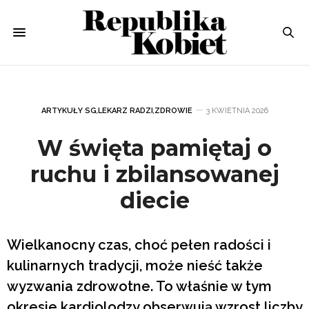
ARTYKUŁY SG
,
LEKARZ RADZI
,
ZDROWIE
3 KWIETNIA 2026
W święta pamiętaj o
ruchu i zbilansowanej
diecie
Wielkanocny czas, choć pełen radości i
kulinarnych tradycji, może nieść także
wyzwania zdrowotne. To właśnie w tym
okresie kardiolodzy obserwują wzrost liczby