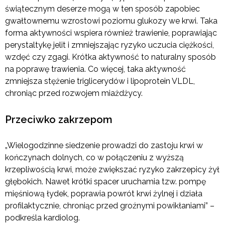
świątecznym deserze mogą w ten sposób zapobiec
gwałtownemu wzrostowi poziomu glukozy we krwi. Taka
forma aktywności wspiera również trawienie, poprawiając
perystaltykę jelit i zmniejszając ryzyko uczucia ciężkości,
wzdęć czy zgagi. Krótka aktywność to naturalny sposób
na poprawę trawienia. Co więcej, taka aktywność
zmniejsza stężenie triglicerydów i lipoprotein VLDL,
chroniąc przed rozwojem miażdżycy.
Przeciwko zakrzepom
„Wielogodzinne siedzenie prowadzi do zastoju krwi w
kończynach dolnych, co w połączeniu z wyższą
krzepliwością krwi, może zwiększać ryzyko zakrzepicy żył
głębokich. Nawet krótki spacer uruchamia tzw. pompę
mięśniową łydek, poprawia powrót krwi żylnej i działa
profilaktycznie, chroniąc przed groźnymi powikłaniami” –
podkreśla kardiolog.