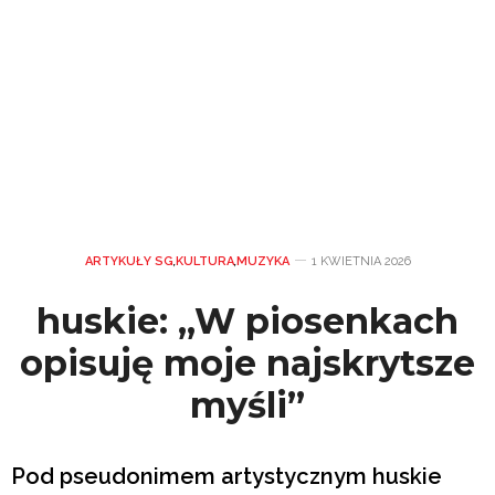
ARTYKUŁY SG
,
KULTURA
,
MUZYKA
1 KWIETNIA 2026
huskie: „W piosenkach
opisuję moje najskrytsze
myśli”
Pod pseudonimem artystycznym huskie