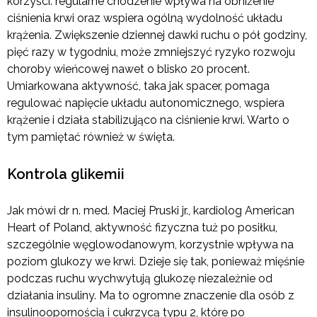
korzyści: regularne chodzenie wpływa na obniżenie
ciśnienia krwi oraz wspiera ogólną wydolność układu
krążenia. Zwiększenie dziennej dawki ruchu o pół godziny,
pięć razy w tygodniu, może zmniejszyć ryzyko rozwoju
choroby wieńcowej nawet o blisko 20 procent.
Umiarkowana aktywność, taka jak spacer, pomaga
regulować napięcie układu autonomicznego, wspiera
krążenie i działa stabilizująco na ciśnienie krwi. Warto o
tym pamiętać również w święta.
Kontrola glikemii
Jak mówi dr n. med. Maciej Pruski jr., kardiolog American
Heart of Poland, aktywność fizyczna tuż po posiłku,
szczególnie węglowodanowym, korzystnie wpływa na
poziom glukozy we krwi. Dzieje się tak, ponieważ mięśnie
podczas ruchu wychwytują glukozę niezależnie od
działania insuliny. Ma to ogromne znaczenie dla osób z
insulinoopornością i cukrzycą typu 2, które po