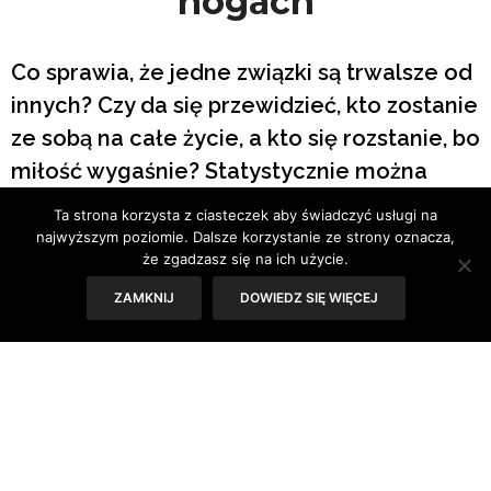
nogach
Co sprawia, że jedne związki są trwalsze od
innych? Czy da się przewidzieć, kto zostanie
ze sobą na całe życie, a kto się rozstanie, bo
miłość wygaśnie? Statystycznie można
wskazać, co najbardziej cementuje związki.
Ta strona korzysta z ciasteczek aby świadczyć usługi na
najwyższym poziomie. Dalsze korzystanie ze strony oznacza,
Tekst: Sylwia Skorstad
że zgadzasz się na ich użycie.
ZAMKNIJ
DOWIEDZ SIĘ WIĘCEJ