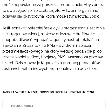
może odpowiadać za gorsze samopoczucie. Abyś przez
te dwa tygodnie nie czuła się źle, w twoim organizmie
pojawia się oksytocyna, która może stymulować libido.
Jeśli jednak w ostatniej fazie cyklu progesteronu jest mniej
a estrogenów więcej, możesz odczuwać drażliwość i
nadpobudliwość, wpadać w gorszy nastrój i płakać na
zawołanie. Znasz to? To PMS – syndrom napięcia
przedmiesiączkowego, na który według badań cierpi co
trzecia kobieta. Kiedyś objawy PMS uważano za przejaw
histerii. Dziś można je łagodzić za pomocą preparatów
roślinnych, witaminowych, hormonalnych albo… diety.
TAGS:
FAZA CYKLU MIESIĄCZKOWEGO
,
KOBIETA
,
ZDROWIE INTYMNE
PREVIOUS ARTICLE