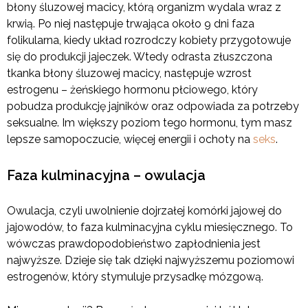
błony śluzowej macicy, którą organizm wydala wraz z
krwią. Po niej następuje trwająca około 9 dni faza
folikularna, kiedy układ rozrodczy kobiety przygotowuje
się do produkcji jajeczek. Wtedy odrasta złuszczona
tkanka błony śluzowej macicy, następuje wzrost
estrogenu – żeńskiego hormonu płciowego, który
pobudza produkcję jajników oraz odpowiada za potrzeby
seksualne. Im większy poziom tego hormonu, tym masz
lepsze samopoczucie, więcej energii i ochoty na
seks
.
Faza kulminacyjna – owulacja
Owulacja, czyli uwolnienie dojrzałej komórki jajowej do
jajowodów, to faza kulminacyjna cyklu miesięcznego. To
wówczas prawdopodobieństwo zapłodnienia jest
najwyższe. Dzieje się tak dzięki najwyższemu poziomowi
estrogenów, który stymuluje przysadkę mózgową.