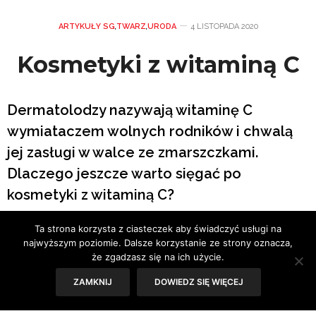
ARTYKUŁY SG
,
TWARZ
,
URODA
4 LISTOPADA 2020
Kosmetyki z witaminą C
Dermatolodzy nazywają witaminę C
wymiataczem wolnych rodników i chwalą
jej zasługi w walce ze zmarszczkami.
Dlaczego jeszcze warto sięgać po
kosmetyki z witaminą C?
Ta strona korzysta z ciasteczek aby świadczyć usługi na
Tekst: Antonina Majewska
najwyższym poziomie. Dalsze korzystanie ze strony oznacza,
że zgadzasz się na ich użycie.
ZAMKNIJ
DOWIEDZ SIĘ WIĘCEJ