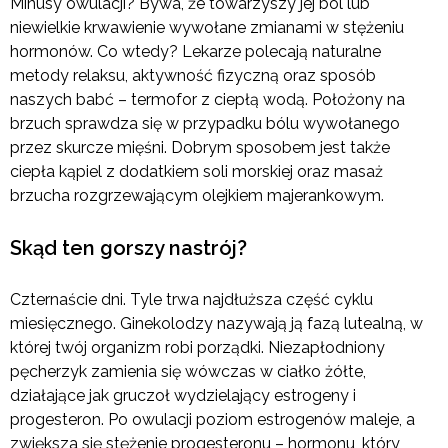
Minusy owulacji? Bywa, że towarzyszy jej ból lub
niewielkie krwawienie wywołane zmianami w stężeniu
hormonów. Co wtedy? Lekarze polecają naturalne
metody relaksu, aktywność fizyczną oraz sposób
naszych babć – termofor z ciepłą wodą. Położony na
brzuch sprawdza się w przypadku bólu wywołanego
przez skurcze mięśni. Dobrym sposobem jest także
ciepła kąpiel z dodatkiem soli morskiej oraz masaż
brzucha rozgrzewającym olejkiem majerankowym.
Skąd ten gorszy nastrój?
Czternaście dni. Tyle trwa najdłuższa część cyklu
miesięcznego. Ginekolodzy nazywają ją fazą lutealną, w
której twój organizm robi porządki. Niezapłodniony
pęcherzyk zamienia się wówczas w ciałko żółte,
działające jak gruczoł wydzielający estrogeny i
progesteron. Po owulacji poziom estrogenów maleje, a
zwiększa się stężenie progesteronu – hormonu, który