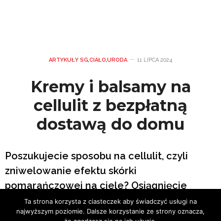
ARTYKUŁY SG
,
CIAŁO
,
URODA
11 LIPCA 2024
Kremy i balsamy na
cellulit z bezpłatną
dostawą do domu
Poszukujecie sposobu na cellulit, czyli
zniwelowanie efektu skórki
pomarańczowej na ciele? Osiągnięcie
spektakularnych efektów możliwe jest
Ta strona korzysta z ciasteczek aby świadczyć usługi na
najwyższym poziomie. Dalsze korzystanie ze strony oznacza,
dzięki połączeniu pielęgnacji domowej