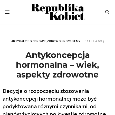
ARTYKUŁY SG
,
ZDROWIE
,
ZDROWO PROMUJEMY
12 LIPCA 2024
Antykoncepcja
hormonalna – wiek,
aspekty zdrowotne
Decyzja o rozpoczęciu stosowania
antykoncepcji hormonalnej może być
podyktowana różnymi czynnikami, od
planów życiowych po kwestie zdrowotne.