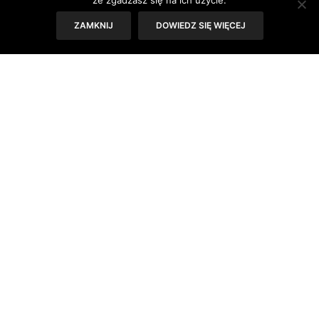
że zgadzasz się na ich użycie.
wraz z odpowiednią dietą i aktywnością
ZAMKNIJ
DOWIEDZ SIĘ WIĘCEJ
fizyczną. Oto sprawdzone wskazówki
pielęgnacyjne, które sprawią, że skóra
stanie się gładka, pełna blasku, a jej
struktura ulegnie poprawie.