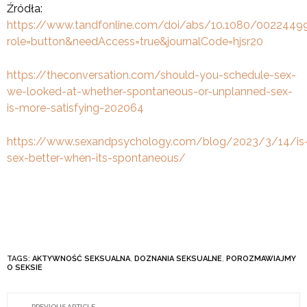
Źródła:
https://www.tandfonline.com/doi/abs/10.1080/00224499
role=button&needAccess=true&journalCode=hjsr20
https://theconversation.com/should-you-schedule-sex-
we-looked-at-whether-spontaneous-or-unplanned-sex-
is-more-satisfying-202064
https://www.sexandpsychology.com/blog/2023/3/14/is
sex-better-when-its-spontaneous/
TAGS:
AKTYWNOŚĆ SEKSUALNA
,
DOZNANIA SEKSUALNE
,
POROZMAWIAJMY
O SEKSIE
PREVIOUS ARTICLE