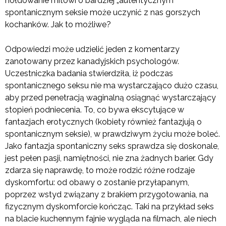
hołdowanie mitowi o bardziej „autentycznym”
spontanicznym seksie może uczynić z nas gorszych
kochanków. Jak to możliwe?
Odpowiedzi może udzielić jeden z komentarzy
zanotowany przez kanadyjskich psychologów.
Uczestniczka badania stwierdziła, iż podczas
spontanicznego seksu nie ma wystarczająco dużo czasu,
aby przed penetracją waginalną osiągnąć wystarczający
stopień podniecenia. To, co bywa ekscytujące w
fantazjach erotycznych (kobiety również fantazjują o
spontanicznym seksie), w prawdziwym życiu może boleć.
Jako fantazja spontaniczny seks sprawdza się doskonale,
jest pełen pasji, namiętności, nie zna żadnych barier. Gdy
zdarza się naprawdę, to może rodzić różne rodzaje
dyskomfortu: od obawy o zostanie przyłapanym,
poprzez wstyd związany z brakiem przygotowania, na
fizycznym dyskomforcie kończąc. Taki na przykład seks
na blacie kuchennym fajnie wygląda na filmach, ale niech