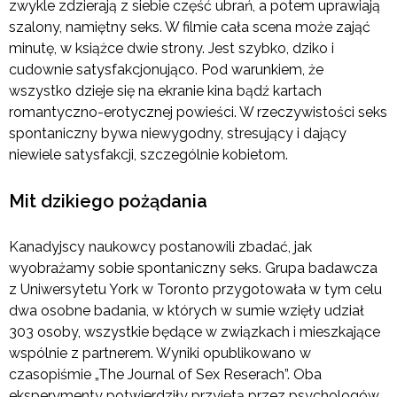
zwykle zdzierają z siebie część ubrań, a potem uprawiają
szalony, namiętny seks. W filmie cała scena może zająć
minutę, w książce dwie strony. Jest szybko, dziko i
cudownie satysfakcjonująco. Pod warunkiem, że
wszystko dzieje się na ekranie kina bądź kartach
romantyczno-erotycznej powieści. W rzeczywistości seks
spontaniczny bywa niewygodny, stresujący i dający
niewiele satysfakcji, szczególnie kobietom.
Mit dzikiego pożądania
Kanadyjscy naukowcy postanowili zbadać, jak
wyobrażamy sobie spontaniczny seks. Grupa badawcza
z Uniwersytetu York w Toronto przygotowała w tym celu
dwa osobne badania, w których w sumie wzięły udział
303 osoby, wszystkie będące w związkach i mieszkające
wspólnie z partnerem. Wyniki opublikowano w
czasopiśmie „The Journal of Sex Reserach”. Oba
eksperymenty potwierdziły przyjętą przez psychologów