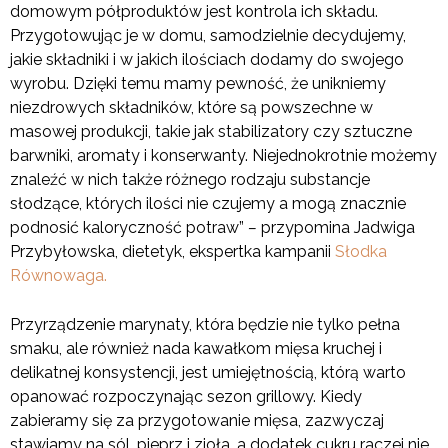
domowym półproduktów jest kontrola ich składu.
Przygotowując je w domu, samodzielnie decydujemy,
jakie składniki i w jakich ilościach dodamy do swojego
wyrobu. Dzięki temu mamy pewność, że unikniemy
niezdrowych składników, które są powszechne w
masowej produkcji, takie jak stabilizatory czy sztuczne
barwniki, aromaty i konserwanty. Niejednokrotnie możemy
znaleźć w nich także różnego rodzaju substancje
słodzące, których ilości nie czujemy a mogą znacznie
podnosić kaloryczność potraw”
–
przypomina Jadwiga
Przybyłowska, dietetyk, ekspertka kampanii
Słodka
Równowaga.
Przyrządzenie marynaty, która będzie nie tylko pełna
smaku, ale również nada kawałkom mięsa kruchej i
delikatnej konsystencji, jest umiejętnością, którą warto
opanować rozpoczynając sezon grillowy. Kiedy
zabieramy się za przygotowanie mięsa, zazwyczaj
stawiamy na sól, pieprz i zioła, a dodatek cukru raczej nie