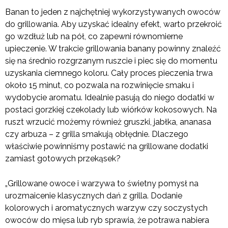
Banan to jeden z najchętniej wykorzystywanych owoców
do grillowania. Aby uzyskać idealny efekt, warto przekroić
go wzdłuż lub na pół, co zapewni równomierne
upieczenie. W trakcie grillowania banany powinny znaleźć
się na średnio rozgrzanym ruszcie i piec się do momentu
uzyskania ciemnego koloru. Cały proces pieczenia trwa
około 15 minut, co pozwala na rozwinięcie smaku i
wydobycie aromatu. Idealnie pasują do niego dodatki w
postaci gorzkiej czekolady lub wiórków kokosowych. Na
ruszt wrzucić możemy również gruszki, jabłka, ananasa
czy arbuza – z grilla smakują obłędnie. Dlaczego
właściwie powinniśmy postawić na grillowane dodatki
zamiast gotowych przekąsek?
„Grillowane owoce i warzywa to świetny pomysł na
urozmaicenie klasycznych dań z grilla. Dodanie
kolorowych i aromatycznych warzyw czy soczystych
owoców do mięsa lub ryb sprawia, że potrawa nabiera