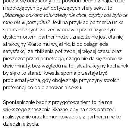
poczuł się odrzucony bez powodu. Jedno z najbardziej
niepokojących pytań dotyczących sfery seksu to:
„
Dlaczego on/ona tak/wtedy nie chce, czyżby coś było ze
mną nie w porządku?
” Jeśli na przykład partnerka unika
spontanicznych zbliżeń w obawie przed fizycznym
dyskomfortem, partner może uznać, że nie jest dla niej
atrakcyjny. Warto mu wyjaśnić, iż do osiągnięcia
satysfakcji ze zbliżenia potrzeba jej więcej czasu oraz
pieszczot przed penetracją, czego nie da się zrobić w
dwie minuty, bez względu na to, jak atrakcyjny kochanek
by się o to starał. Kwestia sporna przestaje być
problematyczna, gdy oboje znają przyczyny swoich
preferencji co do planowania seksu.
Spontanicznie bądź z przygotowaniem to nie ma
większego znaczenia. Ważne, aby na seks patrzeć
realistycznie oraz komunikować się z partnerem w tej
dziedzinie życia.