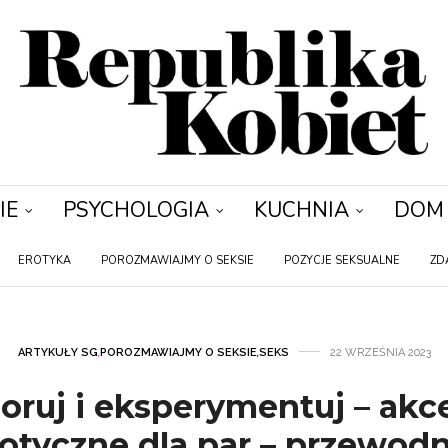
IE
PSYCHOLOGIA
KUCHNIA
DOM
EROTYKA
POROZMAWIAJMY O SEKSIE
POZYCJE SEKSUALNE
ZD
ARTYKUŁY SG
,
POROZMAWIAJMY O SEKSIE
,
SEKS
22 WRZEŚNIA 2023
oruj i eksperymentuj – akc
otyczne dla par – przewod