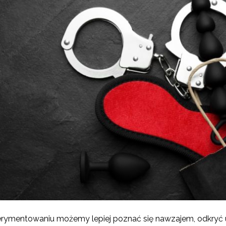
rymentowaniu możemy lepiej poznać się nawzajem, odkryć uk