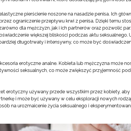
 elastyczne pierścienie noszone na nasadzie penisa. Ich głów
przez ograniczenie przepływu krwi z penisa. Dzięki temu sto
arówno dla mężczyzn, jak i ich partnerów oraz pozwolić par
doświadczenie większej bliskości podczas aktu seksualnego
ardziej długotrwały i intensywny, co może być doświadczen
akcesoria erotyczne analne. Kobieta lub mężczyzna może no
ktywności seksualnych, co może zwiększyć przyjemność podc
żet erotyczny używany przede wszystkim przez kobiety, aby
rtnerkę i może być używany w celu eksploracji nowych rodzaj
sposób na urozmaicenie życia seksualnego i eksperymentowani