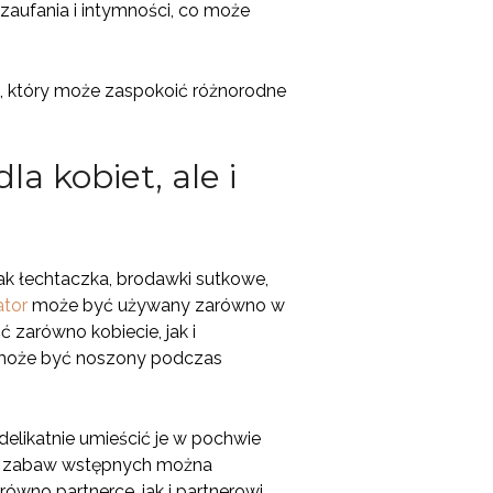
zaufania i intymności, co może
t, który może zaspokoić różnorodne
la kobiet, ale i
ak łechtaczka, brodawki sutkowe,
ator
może być używany zarówno w
zarówno kobiecie, jak i
i może być noszony podczas
elikatnie umieścić je w pochwie
t i zabaw wstępnych można
wno partnerce, jak i partnerowi.