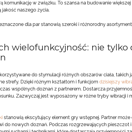
erą komunikację w związku. To szansa na budowanie większej 
ą jakość naszego życia.
eznaczone dla par stanowią szeroki i różnorodny asortymen
ch wielofunkcyjność: nie tylko d
zn
rzystywane do stymulacji różnych obszarów ciała, takich j
ne strefy. Dzięki różnym kształtom i funkcjom
dzisiejszy wibr
dczas wspólnych doznań z partnerem. Dostarcza przyjemność 
sunku. Zazwyczaj jest wyposażony w różne tryby wibracji 
ki
stanowią ekscytujący element gry wstępnej. Partner może d
drzwi do nowych doznań. Podczas rozgrzewających pieszczo
mi ruchami i technikami, które dostarczają przyjemności zaró