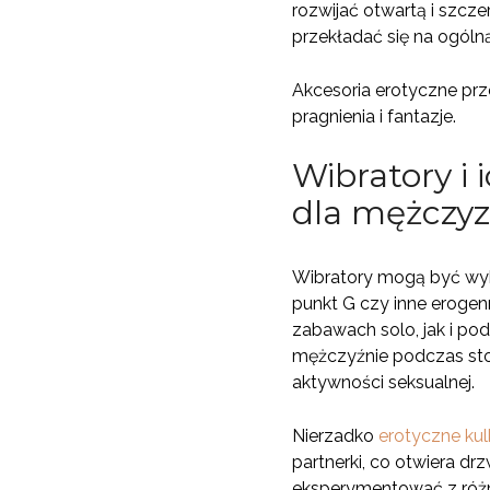
rozwijać otwartą i szcz
przekładać się na ogóln
Akcesoria erotyczne prz
pragnienia i fantazje.
Wibratory i i
dla mężczy
Wibratory mogą być wyko
punkt G czy inne erogen
zabawach solo, jak i po
mężczyźnie podczas sto
aktywności seksualnej.
Nierzadko
erotyczne kul
partnerki, co otwiera 
eksperymentować z różny