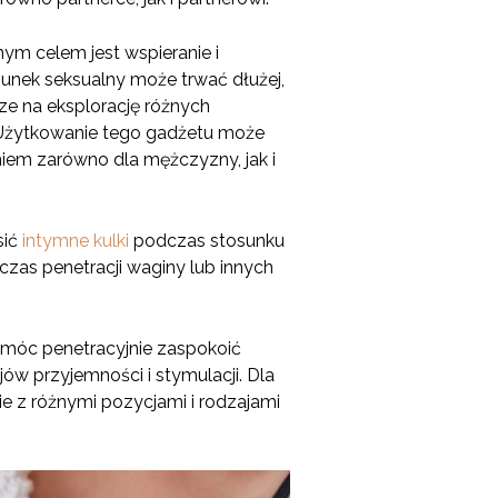
nym celem jest wspieranie i
sunek seksualny może trwać dłużej,
ze na eksplorację różnych
. Użytkowanie tego gadżetu może
iem zarówno dla mężczyzny, jak i
sić
intymne kulki
podczas stosunku
zas penetracji waginy lub innych
 móc penetracyjnie zaspokoić
ów przyjemności i stymulacji. Dla
e z różnymi pozycjami i rodzajami