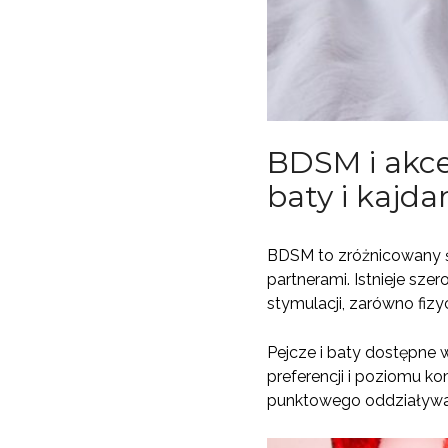
BDSM i akce
baty i kajda
BDSM to zróżnicowany św
partnerami. Istnieje sz
stymulacji, zarówno fizyc
Pejcze i baty dostępne 
preferencji i poziomu k
punktowego oddziaływan