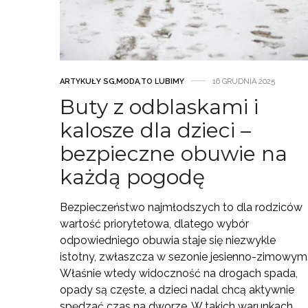
ARTYKUŁY SG
,
MODA
,
TO LUBIMY
16 GRUDNIA 2025
Buty z odblaskami i
kalosze dla dzieci –
bezpieczne obuwie na
każdą pogodę
Bezpieczeństwo najmłodszych to dla rodziców
wartość priorytetowa, dlatego wybór
odpowiedniego obuwia staje się niezwykle
istotny, zwłaszcza w sezonie jesienno-zimowym
Właśnie wtedy widoczność na drogach spada,
opady są częste, a dzieci nadal chcą aktywnie
spędzać czas na dworze. W takich warunkach