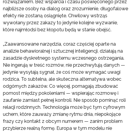
rozwiązaniem. Bez wsparcia i czasu poświęconego przez
najbliższe osoby na dialog oraz zrozumienie, długofalowe
efekty nie zostaną osiągnięte. Chwilowy wstrząs
wywołany przez zakazy to jedynie kolejne wyzwanie,
które najmłodsi bez kłopotu będą w stanie obejść.
„Zaawansowane narzędzia, coraz częściej oparte na
analizie behawioralnej i sztucznej inteligencji, działają na
zasadzie dyskretnego systemu wczesnego ostrzegania.
Nie ingerują w treść rozmów, nie przechwytują danych —
jedynie wysyłają sygnał, że coś może wymagać uwagi
rodzica. To subtelna, ale skuteczna alternatywa wobec
odgórnych zakazów. Co więcej, pomagają zbudować
pomost między pokoleniami — wspierając rozmowę i
zaufanie zamiast pełnej kontroli. Nie sposób pominąć roli
relacji rodzinnych. Technologia może być tym cyfrowym
uchem, które zauważy zmianę rytmu dnia, niepokojące
frazy czy kontakt z obcym numerem — zanim problem
przybierze realną formę. Europa w tym modelu nie