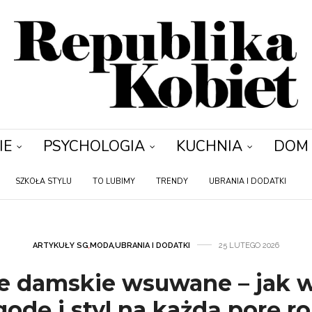
IE
PSYCHOLOGIA
KUCHNIA
DOM
SZKOŁA STYLU
TO LUBIMY
TRENDY
UBRANIA I DODATKI
ARTYKUŁY SG
,
MODA
,
UBRANIA I DODATKI
25 LUTEGO 2026
e damskie wsuwane – jak 
odę i styl na każdą porę r