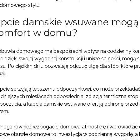
domowego stylu.
apcie damskie wsuwane mogą
komfort w domu?
buwia domowego ma bezpośredni wpływ na codzienny komf
dzięki swojej wygodnej konstrukcji i uniwersalności, mogą
u. Po ciężkim dniu pozwalają odczuć ulgę dla stóp, które p
wiu.
cie sprzyjają lepszemu odpoczynkowi, co może przekładać s
odniejszych miesiącach odpowiednia izolacja termiczna stó
poczucia, a kapcie damskie wsuwane oferują ochronę przed
rem.
mogą również wzbogacić domową atmosferę i wprowadzić ele
we obuwie domowe to inwestycja w codzienną wygodę, a k