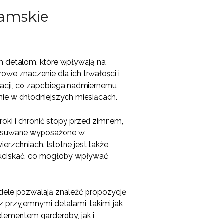
damskie
ym detalom, które wpływają na
owe znaczenie dla ich trwałości i
ylacji, co zapobiega nadmiernemu
nie w chłodniejszych miesiącach.
oki i chronić stopy przed zimnem,
e wsuwane wyposażone w
rzchniach. Istotne jest także
 uciskać, co mogłoby wpływać
dele pozwalają znaleźć propozycję
 przyjemnymi detalami, takimi jak
elementem garderoby, jak i