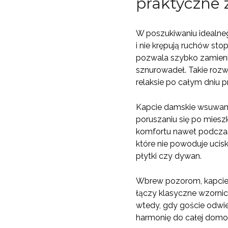
praktyczne 
W poszukiwaniu idealne
i nie krępują ruchów sto
pozwala szybko zamieni
sznurowadeł. Takie rozw
relaksie po całym dniu p
Kapcie damskie wsuwane
poruszaniu się po miesz
komfortu nawet podczas
które nie powoduje ucisk
płytki czy dywan.
Wbrew pozorom, kapcie 
łączy klasyczne wzorni
wtedy, gdy goście odwi
harmonię do całej domowe