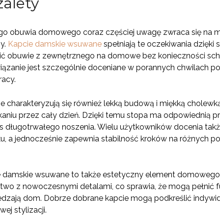
zalety
go obuwia domowego coraz częściej uwagę zwraca się na mo
py.
Kapcie damskie wsuwane
spełniają te oczekiwania dzięki s
ć obuwie z zewnętrznego na domowe bez konieczności schyl
iązanie jest szczególnie doceniane w porannych chwilach p
racy.
 charakteryzują się również lekką budową i miękką cholew
kaniu przez cały dzień. Dzięki temu stopa ma odpowiednią p
 długotrwałego noszenia. Wielu użytkowników docenia tak
u, a jednocześnie zapewnia stabilność kroków na różnych pow
damskie wsuwane to także estetyczny element domowego s
ctwo z nowoczesnymi detalami, co sprawia, że mogą pełnić 
edzają dom. Dobrze dobrane kapcie mogą podkreślić indywid
j stylizacji.