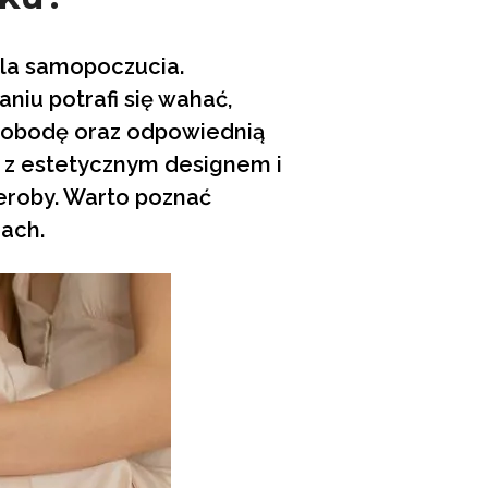
la samopoczucia.
iu potrafi się wahać,
wobodę oraz odpowiednią
 z estetycznym designem i
eroby. Warto poznać
mach.