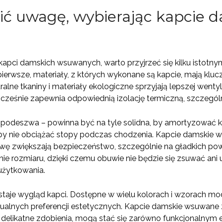
ić uwagę, wybierając kapcie 
kapci damskich wsuwanych, warto przyjrzeć się kilku istotn
ierwsze, materiały, z których wykonane są kapcie, mają klucz
ralne tkaniny i materiały ekologiczne sprzyjają lepszej went
nocześnie zapewnia odpowiednią izolację termiczną, szczegól
podeszwa – powinna być na tyle solidna, by amortyzować kr
żeby nie obciążać stopy podczas chodzenia. Kapcie damski
 zwiększają bezpieczeństwo, szczególnie na gładkich powie
e rozmiaru, dzięki czemu obuwie nie będzie się zsuwać ani
użytkowania.
taje wygląd kapci. Dostępne w wielu kolorach i wzorach mo
alnych preferencji estetycznych. Kapcie damskie wsuwane z
 delikatne zdobienia, mogą stać się zarówno funkcjonalnym 