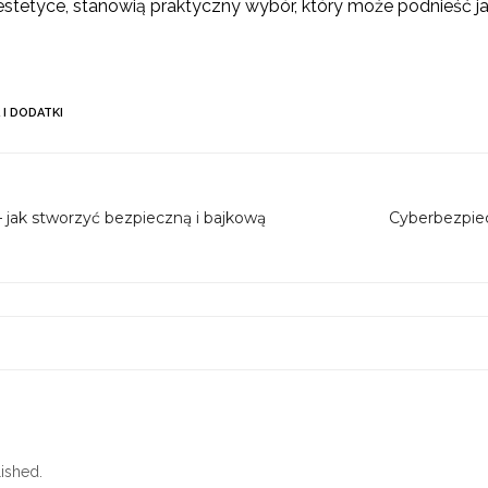
i estetyce, stanowią praktyczny wybór, który może podnieść 
 I DODATKI
 – jak stworzyć bezpieczną i bajkową
Cyberbezpie
ished.