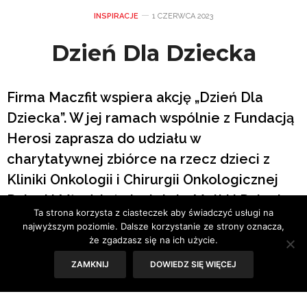
INSPIRACJE
1 CZERWCA 2023
Dzień Dla Dziecka
Firma Maczfit wspiera akcję „Dzień Dla
Dziecka”. W jej ramach wspólnie z Fundacją
Herosi zaprasza do udziału w
charytatywnej zbiórce na rzecz dzieci z
Kliniki Onkologii i Chirurgii Onkologicznej
Dzieci i Młodzieży Instytutu Matki i Dziecka.
Ta strona korzysta z ciasteczek aby świadczyć usługi na
Zebrane fundusze zostaną przeznaczone
najwyższym poziomie. Dalsze korzystanie ze strony oznacza,
na spełnienie marzeń chorych dzieci. Na
że zgadzasz się na ich użycie.
czym dokładnie polega inicjatywa?
ZAMKNIJ
DOWIEDZ SIĘ WIĘCEJ