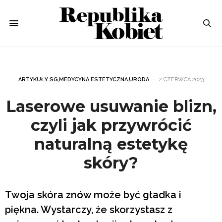
ARTYKUŁY SG
,
MEDYCYNA ESTETYCZNA
,
URODA
2 CZERWCA 2023
Laserowe usuwanie blizn,
czyli jak przywrócić
naturalną estetykę
skóry?
Twoja skóra znów może być gładka i
piękna. Wystarczy, że skorzystasz z