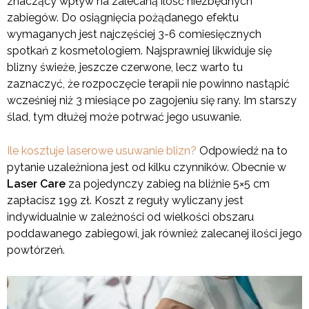
znaczący wpływ na zalecaną ilość niezbędnych
zabiegów. Do osiągnięcia pożądanego efektu
wymaganych jest najczęściej 3-6 comiesięcznych
spotkań z kosmetologiem. Najsprawniej likwiduje się
blizny świeże, jeszcze czerwone, lecz warto tu
zaznaczyć, że rozpoczęcie terapii nie powinno nastąpić
wcześniej niż 3 miesiące po zagojeniu się rany. Im starszy
ślad, tym dłużej może potrwać jego usuwanie.
Ile kosztuje laserowe usuwanie blizn?
Odpowiedź na to
pytanie uzależniona jest od kilku czynników. Obecnie w
Laser Care
za pojedynczy zabieg na bliźnie 5×5 cm
zapłacisz 199 zł. Koszt z reguły wyliczany jest
indywidualnie w zależności od wielkości obszaru
poddawanego zabiegowi, jak również zalecanej ilości jego
powtórzeń.