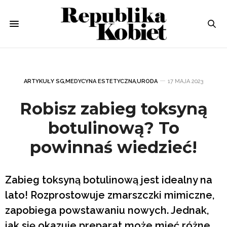
ARTYKUŁY SG
,
MEDYCYNA ESTETYCZNA
,
URODA
17 MAJA 2023
Robisz zabieg toksyną
botulinową? To
powinnaś wiedzieć!
Zabieg toksyną botulinową jest idealny na
lato! Rozprostowuje zmarszczki mimiczne,
zapobiega powstawaniu nowych. Jednak,
jak się okazuje preparat może mieć różne