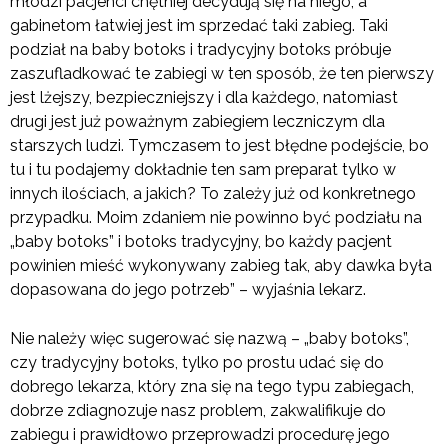
młodzi pacjenci chętniej decydują się na niego, a
gabinetom łatwiej jest im sprzedać taki zabieg. Taki
podział na baby botoks i tradycyjny botoks próbuje
zaszufladkować te zabiegi w ten sposób, że ten pierwszy
jest lżejszy, bezpieczniejszy i dla każdego, natomiast
drugi jest już poważnym zabiegiem leczniczym dla
starszych ludzi. Tymczasem to jest błędne podejście, bo
tu i tu podajemy dokładnie ten sam preparat tylko w
innych ilościach, a jakich? To zależy już od konkretnego
przypadku. Moim zdaniem nie powinno być podziału na
„baby botoks” i botoks tradycyjny, bo każdy pacjent
powinien mieść wykonywany zabieg tak, aby dawka była
dopasowana do jego potrzeb” – wyjaśnia lekarz.
Nie należy więc sugerować się nazwą – „baby botoks”,
czy tradycyjny botoks, tylko po prostu udać się do
dobrego lekarza, który zna się na tego typu zabiegach,
dobrze zdiagnozuje nasz problem, zakwalifikuje do
zabiegu i prawidłowo przeprowadzi procedurę jego