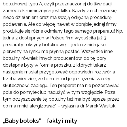
botulinowej typu A, czyli przeznaczonej do likwidacji
zameczek mimicznych jest kilka. Każdy z nich różni się
nieco działaniem oraz ma swoją odrębną procedurę
podawania. Ale co więcej nawet w obrębie jednej firmy
produkuje się różne odmiany tego samego preparatu! Np.
jedna z dostępnych w Polsce firm wypuściła już 3
preparaty toksyny botulinowej – jeden z nich jako
pierwszy na rynku ma płynną postać. Wszystkie inne
botuliny, również innych producentów, do tej pory
dostępne były w formie proszku, z których lekarz
następnie musiał przygotować odpowiedni roztwór, a
trzeba wiedzieć, że to m. in. od jego stężenia zależy
skuteczność zabiegu. Ten preparat ma nie pozostawiać
pola do pomyłek lub nadużyć w tym względzie. Poza
tym oczyszczenie tej botuliny też ma być lepsze, przez
co ma mniej alergizować” – wyjaśnia dr Marek Wasiluk.
„Baby botoks” – fakty i mity