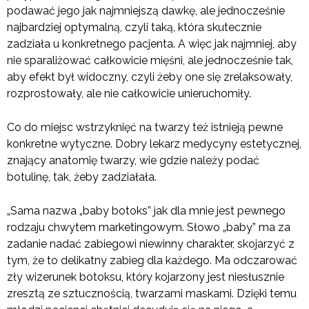
podawać jego jak najmniejszą dawkę, ale jednocześnie
najbardziej optymalną, czyli taką, która skutecznie
zadziała u konkretnego pacjenta. A więc jak najmniej, aby
nie sparaliżować całkowicie mięśni, ale jednocześnie tak,
aby efekt był widoczny, czyli żeby one się zrelaksowały,
rozprostowały, ale nie całkowicie unieruchomiły.
Co do miejsc wstrzyknięć na twarzy też istnieją pewne
konkretne wytyczne. Dobry lekarz medycyny estetycznej,
znający anatomię twarzy, wie gdzie należy podać
botulinę, tak, żeby zadziałała.
„Sama nazwa „baby botoks” jak dla mnie jest pewnego
rodzaju chwytem marketingowym. Słowo „baby” ma za
zadanie nadać zabiegowi niewinny charakter, skojarzyć z
tym, że to delikatny zabieg dla każdego. Ma odczarować
zły wizerunek botoksu, który kojarzony jest niesłusznie
zresztą ze sztucznością, twarzami maskami. Dzięki temu