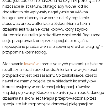
Skóra jest codziennie narażona na czynniki potencjalnie
niszczące jej strukturę, dlatego aby wolne rodniki
dodatkowo nie wpływały negatywnie na włókna
kolagenowe obecnych w cerze, należy regularnie
stosować przeciwutleniacze. Składnikiem o takim
działaniu jest właśnie kwas kojowy, który szybko i
skutecznie neutralizuje szkodliwe cząsteczki. Regularne
sesje przeprowadzone przez specjalistę rozjaśnią
niepożądane przebarwienia i zapewnią efekt anti-aging” –
przypomina kosmetolog.
Stosowanie
kwasów
kosmetycznych gwarantuje świetne
rezultaty, a strach przed podrażnieniami w większości
przypadków jest bezzasadny. Co zaskakujące, często
nawet nie mamy pojęcia, że w składach kosmetyków,
które stosujemy w codziennej pielęgnacji, również
znajdują się kwasy. Kluczem do uniknięcia niepożądanego
działania na skórę jest terapia przeprowadzona przez
specjalistę lub rozpoczęcie domowej pielęgnacji od