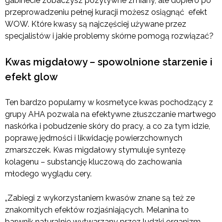
gabinecie zobaczysz pozytywne zmiany, ale dopiero po
przeprowadzeniu pełnej kuracji możesz osiągnąć efekt
WOW. Które kwasy są najczęściej używane przez
specjalistów i jakie problemy skórne pomogą rozwiązać?
Kwas migdałowy – spowolnione starzenie i
efekt glow
Ten bardzo popularny w kosmetyce kwas pochodzący z
grupy AHA pozwala na efektywne złuszczanie martwego
naskórka i pobudzenie skóry do pracy, a co za tym idzie,
poprawę jędrności i likwidację powierzchownych
zmarszczek. Kwas migdałowy stymuluje syntezę
kolagenu – substancję kluczową do zachowania
młodego wyglądu cery.
„Zabiegi z wykorzystaniem kwasów znane są też ze
znakomitych efektów rozjaśniających. Melanina to
barwnik naturalnie wytwarzany przez ludzki organizm,