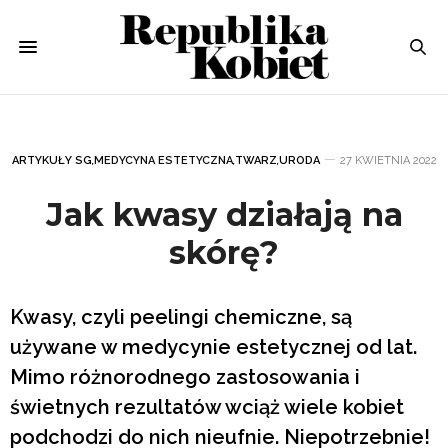
ARTYKUŁY SG
,
MEDYCYNA ESTETYCZNA
,
TWARZ
,
URODA
27 KWIETNIA 2022
Jak kwasy działają na
skórę?
Kwasy, czyli peelingi chemiczne, są
używane w medycynie estetycznej od lat.
Mimo różnorodnego zastosowania i
świetnych rezultatów wciąż wiele kobiet
podchodzi do nich nieufnie. Niepotrzebnie!