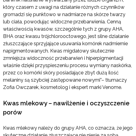
który czasem z uwagi na działanie różnych czynników
gromadzi się punktowo w nadmiarze na skórze twarzy
lub ciała, powodując widoczne przebarwienia. Cenną
właściwością kwasów, szczególnie tych z grupy AHA,
BHA oraz kwasu trójchlorooctowego, jest silne działanie
złuszczające sprzyjające usuwania komórek nadmiernie
napigmentowanych. Kwas migdałowy skutecznie
zmniejsza widoczność przebarwień i hiperpigmentacji
właśnie dzięki przyspieszeniu procesu wymiany naskórka,
przez co komórki skóry posiadające zbyt dużą ilość
melaniny są szybciej zastępowane nowymi”– tłumaczy
Zofia Owczarek, kosmetolog i ekspert marki Venome.
Kwas mlekowy – nawilżenie i oczyszczenie
porów
Kwas mlekowy należy do grupy AHA, co oznacza, że jego
skuteczne działanie złuszczające nie niesie za sobą