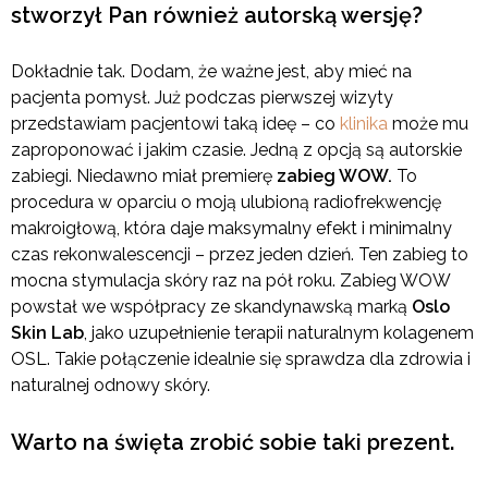
stworzył Pan również autorską wersję?
Dokładnie tak. Dodam, że ważne jest, aby mieć na
pacjenta pomysł. Już podczas pierwszej wizyty
przedstawiam pacjentowi taką ideę – co
klinika
może mu
zaproponować i jakim czasie. Jedną z opcją są autorskie
zabiegi. Niedawno miał premierę
zabieg WOW.
To
procedura w oparciu o moją ulubioną radiofrekwencję
makroigłową, która daje maksymalny efekt i minimalny
czas rekonwalescencji – przez jeden dzień. Ten zabieg to
mocna stymulacja skóry raz na pół roku. Zabieg WOW
powstał we współpracy ze skandynawską marką
Oslo
Skin Lab
, jako uzupełnienie terapii naturalnym kolagenem
OSL. Takie połączenie idealnie się sprawdza dla zdrowia i
naturalnej odnowy skóry.
Warto na święta zrobić sobie taki prezent.