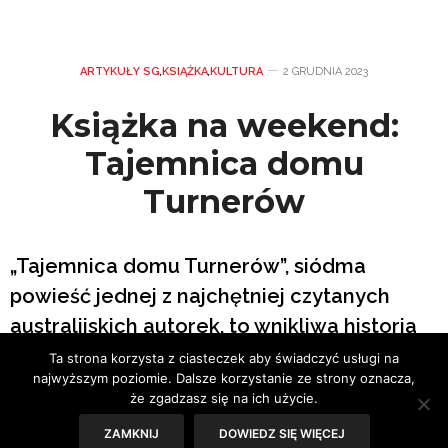
ARTYKUŁY SG
,
KSIĄŻKA
,
KULTURA
2 GRUDNIA 2023
Książka na weekend:
Tajemnica domu
Turnerów
„Tajemnica domu Turnerów”, siódma
powieść jednej z najchętniej czytanych
australijskich autorek, to wnikliwa historia
rodzinnej tragedii, która położyła się
Ta strona korzysta z ciasteczek aby świadczyć usługi na
najwyższym poziomie. Dalsze korzystanie ze strony oznacza,
cieniem na losach kilku pokoleń.
że zgadzasz się na ich użycie.
ZAMKNIJ
DOWIEDZ SIĘ WIĘCEJ
Tekst: Sylwia Skorstad