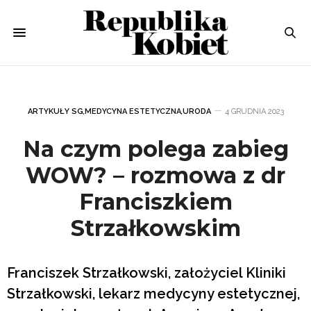
ARTYKUŁY SG
,
MEDYCYNA ESTETYCZNA
,
URODA
4 GRUDNIA 2023
Na czym polega zabieg
WOW? – rozmowa z dr
Franciszkiem
Strzałkowskim
Franciszek Strzałkowski, założyciel Kliniki
Strzałkowski, lekarz medycyny estetycznej,