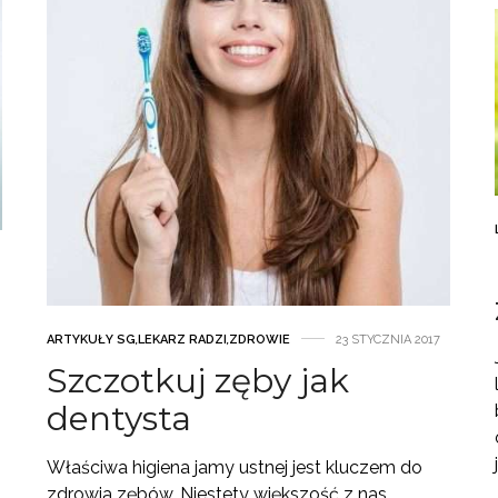
ARTYKUŁY SG
,
LEKARZ RADZI
,
ZDROWIE
23 STYCZNIA 2017
Szczotkuj zęby jak
dentysta
Właściwa higiena jamy ustnej jest kluczem do
zdrowia zębów. Niestety większość z nas