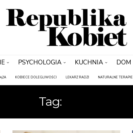
IE
PSYCHOLOGIA
KUCHNIA
DOM
IĄŻA
KOBIECE DOLEGLIWOŚCI
LEKARZ RADZI
NATURALNE TERAPIE
Tag:
ZĘBY