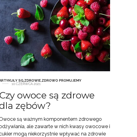
ARTYKUŁY SG
,
ZDROWIE
,
ZDROWO PROMUJEMY
10 CZERWCA 2021
Czy owoce są zdrowe
dla zębów?
Owoce są ważnym komponentem zdrowego
odżywiania, ale zawarte w nich kwasy owocowe i
cukier mogą niekorzystnie wpływać na zdrowie