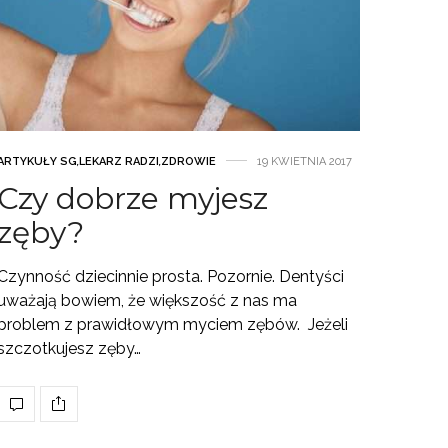
ARTYKUŁY SG
,
LEKARZ RADZI
,
ZDROWIE
19 KWIETNIA 2017
Czy dobrze myjesz
zęby?
Czynność dziecinnie prosta. Pozornie. Dentyści
uważają bowiem, że większość z nas ma
problem z prawidłowym myciem zębów. Jeżeli
szczotkujesz zęby…