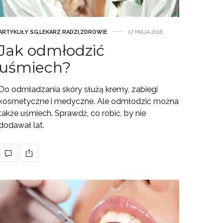
ARTYKUŁY SG
,
LEKARZ RADZI
,
ZDROWIE
17 MAJA 2016
Jak odmłodzić
uśmiech?
Do odmładzania skóry służą kremy, zabiegi
kosmetyczne i medyczne. Ale odmłodzić można
także uśmiech. Sprawdź, co robić, by nie
dodawał lat.