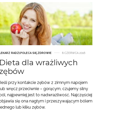
LEKARZ RADZI
,
POLECA SIĘ
,
ZDROWIE
8 CZERWCA 2016
Dieta dla wrażliwych
zębów
Jeśli przy kontakcie zębów z zimnym napojem
lub wręcz przeciwnie – gorącym, czujemy silny
ból, najpewniej jest to nadwrażliwość. Najczęściej
objawia się ona nagłym i przeszywającym bólem
jednego lub kilku zębów.