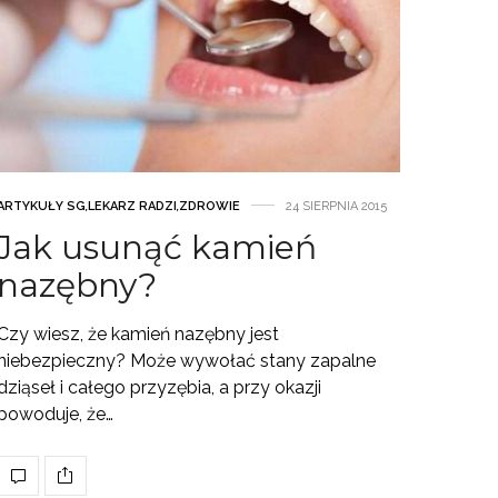
ARTYKUŁY SG
,
LEKARZ RADZI
,
ZDROWIE
24 SIERPNIA 2015
Jak usunąć kamień
nazębny?
Czy wiesz, że kamień nazębny jest
niebezpieczny? Może wywołać stany zapalne
dziąseł i całego przyzębia, a przy okazji
powoduje, że…