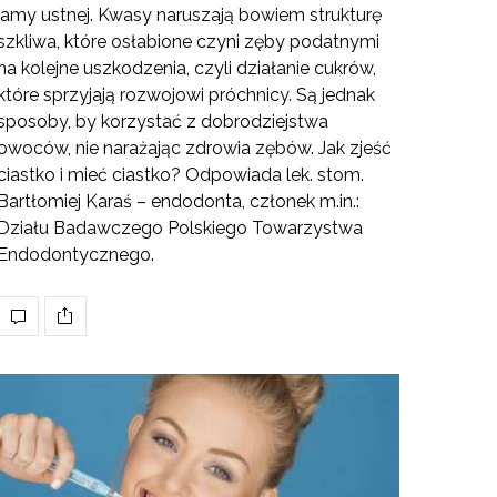
jamy ustnej. Kwasy naruszają bowiem strukturę
szkliwa, które osłabione czyni zęby podatnymi
na kolejne uszkodzenia, czyli działanie cukrów,
które sprzyjają rozwojowi próchnicy. Są jednak
sposoby, by korzystać z dobrodziejstwa
owoców, nie narażając zdrowia zębów. Jak zjeść
ciastko i mieć ciastko? Odpowiada lek. stom.
Bartłomiej Karaś – endodonta, członek m.in.:
Działu Badawczego Polskiego Towarzystwa
Endodontycznego.