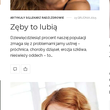
ARTYKUŁY SG
,
LEKARZ RADZI
,
ZDROWIE
15 GRUDNIA 2015
Zęby to lubią
Dziewięćdziesiąt procent naszej populacji
zmaga się z problemami jamy ustnej –
próchnica, choroby dziąseł, erozja szkliwa,
nieświeży oddech – to…