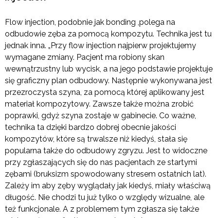
Flow injection, podobnie jak bonding ,polega na
odbudowie zęba za pomocą kompozytu. Technika jest tu
jednak inna. „Przy flow injection najpierw projektujemy
wymagane zmiany. Pacjent ma robiony skan
wewnątrzustny lub wycisk, a na jego podstawie projektuje
się graficzny plan odbudowy. Następnie wykonywana jest
przezroczysta szyna, za pomocą której aplikowany jest
materiał kompozytowy. Zawsze także można zrobić
poprawki, gdyż szyna zostaje w gabinecie. Co ważne,
technika ta dzięki bardzo dobrej obecnie jakości
kompozytów, które są trwalsze niż kiedyś, stała się
popularna także do odbudowy zgryzu. Jest to widoczne
przy zgłaszających się do nas pacjentach ze startymi
zębami (bruksizm spowodowany stresem ostatnich lat).
Zależy im aby zęby wyglądały jak kiedyś, miały właściwą
długość. Nie chodzi tu już tylko o względy wizualne, ale
też funkcjonale. A z problemem tym zgłasza się także