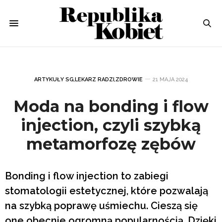
ARTYKUŁY SG
,
LEKARZ RADZI
,
ZDROWIE
21 MAJA 2024
Moda na bonding i flow
injection, czyli szybką
metamorfozę zębów
Bonding i flow injection to zabiegi
stomatologii estetycznej, które pozwalają
na szybką poprawę uśmiechu. Cieszą się
one obecnie ogromną popularnością. Dzięki