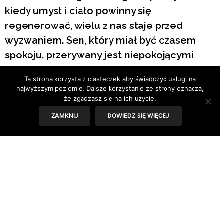
kiedy umysł i ciało powinny się
regenerować, wielu z nas staje przed
wyzwaniem. Sen, który miał być czasem
spokoju, przerywany jest niepokojącymi
myślami i obawami, które budzą się w
Ta strona korzysta z ciasteczek aby świadczyć usługi na
naszej podświadomości. Badania wyraźnie
najwyższym poziomie. Dalsze korzystanie ze strony oznacza,
pokazują, że jedynie 37,4% z nas wysypia się
że zgadzasz się na ich użycie.
dobrze. Co więc zakłóca sen Polaków?
ZAMKNIJ
DOWIEDZ SIĘ WIĘCEJ