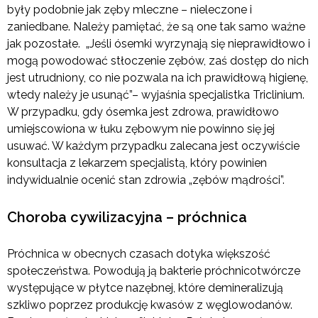
były podobnie jak zęby mleczne – nieleczone i
zaniedbane. Należy pamiętać, że są one tak samo ważne
jak pozostałe. „Jeśli ósemki wyrzynają się nieprawidłowo i
mogą powodować stłoczenie zębów, zaś dostęp do nich
jest utrudniony, co nie pozwala na ich prawidłową higienę,
wtedy należy je usunąć”– wyjaśnia specjalistka Triclinium.
W przypadku, gdy ósemka jest zdrowa, prawidłowo
umiejscowiona w łuku zębowym nie powinno się jej
usuwać. W każdym przypadku zalecana jest oczywiście
konsultacja z lekarzem specjalistą, który powinien
indywidualnie ocenić stan zdrowia „zębów mądrości”.
Choroba cywilizacyjna – próchnica
Próchnica w obecnych czasach dotyka większość
społeczeństwa. Powodują ją bakterie próchnicotwórcze
występujące w płytce nazębnej, które demineralizują
szkliwo poprzez produkcję kwasów z węglowodanów.