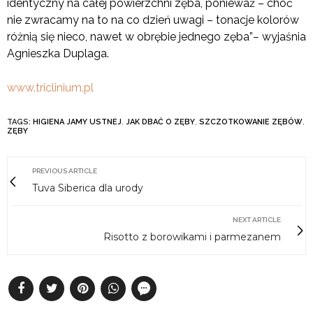
identyczny na całej powierzchni zęba, ponieważ – choć
nie zwracamy na to na co dzień uwagi – tonacje kolorów
różnią się nieco, nawet w obrębie jednego zęba”
–
wyjaśnia
Agnieszka Duplaga.
www.triclinium.pl
TAGS:
HIGIENA JAMY USTNEJ
,
JAK DBAĆ O ZĘBY
,
SZCZOTKOWANIE ZĘBÓW
,
ZĘBY
PREVIOUS ARTICLE
Tuva Siberica dla urody
NEXT ARTICLE
Risotto z borowikami i parmezanem