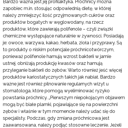
Bardzo ważna jest jej profilaktyka. Próchnicy można
zapobiec m.in. stosując odpowiednią dietę, w której
należy zmniejszyć ilość przyjmowanych cukrów oraz
produktów bogatych w węglowodany, na rzecz
produktów, które zawierają polifenole – czyli związki
chemiczne występujące naturalnie w żywności. Posiadają
je: owoce, warzywa, kakao, herbata, zioła i przyprawy. Są
to produkty o niskim potencjale próchnicotwórczym,
ponieważ polifenole hamują wzrost bakterii w jamie
ustnej, obniżają produkcję kwasów oraz hamują
przyleganie bakterii do zębów. Warto również jeść więcej
produktów kariostatycznych takich jak nabiał. Bardzo
ważne jest również pilnowanie regularnych wizyt u
stomatologa, które pomogą wyeliminować ryzyko
powstania próchnicy. „Pierwszym niepokojącym objawem
mogą być białe plamki, pojawiające się na powierzchni
zębów i właśnie w tym momencie należy udać się do
specjalisty. Podczas, gdy zmiana próchnicowa jest
zaawansowana, należy podjąć stosowne leczenie. Jeżeli