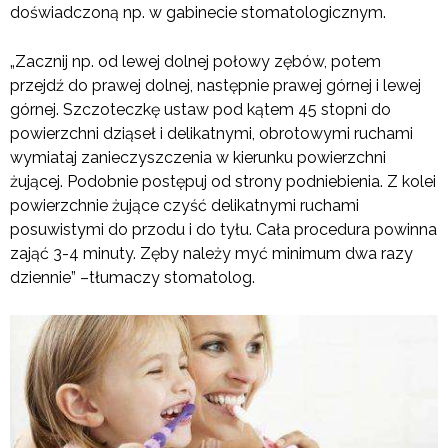
doświadczoną np. w gabinecie stomatologicznym.
„Zacznij np. od lewej dolnej połowy zębów, potem
przejdź do prawej dolnej, następnie prawej górnej i lewej
górnej. Szczoteczkę ustaw pod kątem 45 stopni do
powierzchni dziąseł i delikatnymi, obrotowymi ruchami
wymiataj zanieczyszczenia w kierunku powierzchni
żującej. Podobnie postępuj od strony podniebienia. Z kolei
powierzchnie żujące czyść delikatnymi ruchami
posuwistymi do przodu i do tyłu. Cała procedura powinna
zająć 3-4 minuty. Zęby należy myć minimum dwa razy
dziennie” –tłumaczy stomatolog.