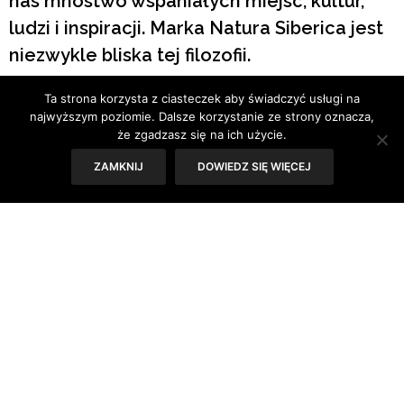
nas mnóstwo wspaniałych miejsc, kultur,
ludzi i inspiracji. Marka Natura Siberica jest
niezwykle bliska tej filozofii.
Ta strona korzysta z ciasteczek aby świadczyć usługi na
najwyższym poziomie. Dalsze korzystanie ze strony oznacza,
że zgadzasz się na ich użycie.
ZAMKNIJ
DOWIEDZ SIĘ WIĘCEJ
Najdziksze i najbardziej tajemnicze regiony skrywają
najcenniejsze skarby Ziemi, a ich mieszkańcy niezwykle
cenną wiedzę o urodowych recepturach i pielęgnacji.
Takim miejscem jest Tuva – najbardziej tajemniczy region
Rosji położony na jej południowym krańcu, pomiędzy
Ałtajem, Buratią, Mongolią i Chinami. Jego terytorium