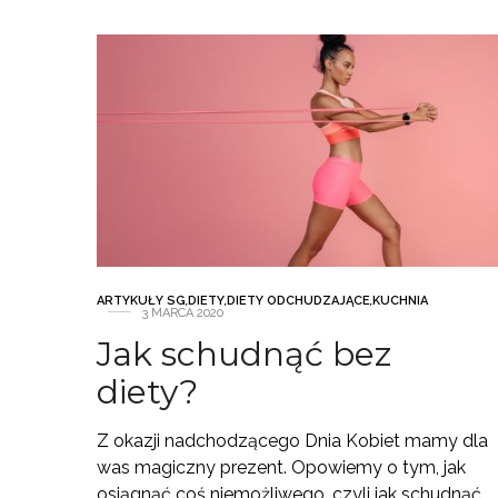
ARTYKUŁY SG
,
DIETY
,
DIETY ODCHUDZAJĄCE
,
KUCHNIA
3 MARCA 2020
Jak schudnąć bez
diety?
Z okazji nadchodzącego Dnia Kobiet mamy dla
was magiczny prezent. Opowiemy o tym, jak
osiągnąć coś niemożliwego, czyli jak schudnąć…