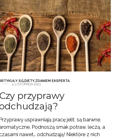
ARTYKUŁY SG
,
DIETY
,
ZDANIEM EKSPERTA
4 LISTOPADA 2021
Czy przyprawy
odchudzają?
Przyprawy usprawniają pracę jelit, są barwne,
aromatyczne. Podnoszą smak potraw, leczą, a
czasami nawet… odchudzają! Niektóre z nich