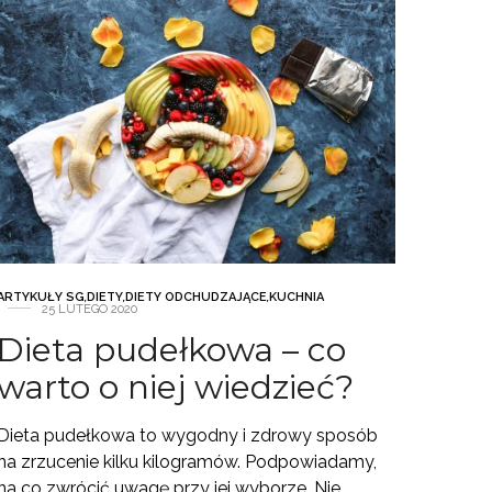
ARTYKUŁY SG
,
DIETY
,
DIETY ODCHUDZAJĄCE
,
KUCHNIA
25 LUTEGO 2020
Dieta pudełkowa – co
warto o niej wiedzieć?
Dieta pudełkowa to wygodny i zdrowy sposób
na zrzucenie kilku kilogramów. Podpowiadamy,
na co zwrócić uwagę przy jej wyborze. Nie…