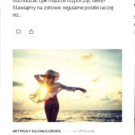
odchudzać i jak mądrze rozpocząć dietę?
Stawiajmy na zdrowe, regularne posiłki raczej
niż…
ARTYKUŁY SG
,
CIAŁO
,
URODA
17 LIPCA 2018