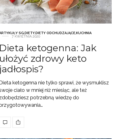
ARTYKUŁY SG
,
DIETY
,
DIETY ODCHUDZAJĄCE
,
KUCHNIA
7 KWIETNIA 2020
Dieta ketogenna: Jak
ułożyć zdrowy keto
jadłospis?
Dieta ketogenna nie tylko sprawi, że wysmuklisz
swoje ciało w mniej niż miesiąc, ale też
zdobędziesz potrzebną wiedzę do
przygotowywania…