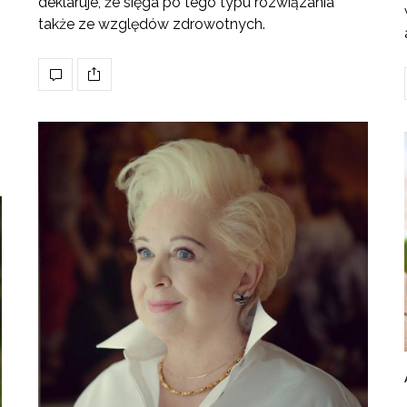
deklaruje, że sięga po tego typu rozwiązania
także ze względów zdrowotnych.