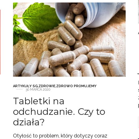
ARTYKUŁY SG
,
ZDROWIE
,
ZDROWO PROMUJEMY
30 MARCA 2020
Tabletki na
odchudzanie. Czy to
działa?
Otyłość to problem, który dotyczy coraz