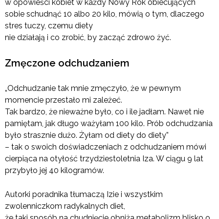
w opowieści kobiet w każdy Nowy Rok obiecujących
sobie schudnąć 10 albo 20 kilo, mówią o tym, dlaczego
stres tuczy, czemu diety
nie działają i co zrobić, by zacząć zdrowo żyć.
Zmęczone odchudzaniem
„Odchudzanie tak mnie zmęczyło, że w pewnym
momencie przestało mi zależeć.
Tak bardzo, że nieważne było, co i ile jadłam. Nawet nie
pamiętam, jak długo ważyłam 100 kilo. Prób odchudzania
było strasznie dużo. Żyłam od diety do diety”
– tak o swoich doświadczeniach z odchudzaniem mówi
cierpiąca na otyłość trzydziestoletnia Iza. W ciągu 9 lat
przybyło jej 40 kilogramów.
Autorki poradnika tłumaczą Izie i wszystkim
zwolenniczkom radykalnych diet,
że taki sposób na chudnięcie obniża metabolizm blisko o