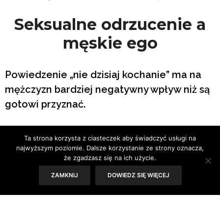
Seksualne odrzucenie a
męskie ego
Powiedzenie „nie dzisiaj kochanie” ma na
mężczyzn bardziej negatywny wpływ niż są
gotowi przyznać.
Tekst: Sylwia Skorstad
Ta strona korzysta z ciasteczek aby świadczyć usługi na
najwyższym poziomie. Dalsze korzystanie ze strony oznacza,
że zgadzasz się na ich użycie.
ZAMKNIJ
DOWIEDZ SIĘ WIĘCEJ