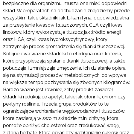
bezpieczne dla organizmu, muszą one mieć odpowiedni
skład. W preparatach na odchudzanie znajdziemy przede
wszystkim takie składniki jak L-karnityna, odpowiedzialna
za przesyłanie kwasów tłuszczowych, CLA czyli kwas
linolowy, który wykorzystuje tłuszcz jak źródło energii
oraz HCA, czyli kwas hydroksycytrynowy, który
zatrzymuje proces gromadzenia się tkanki tłuszczowej.
Kolejne dwa ważne składniki to efedryna oraz kofeina,
które przyspieszają spalanie tkanki tłuszczowej, a także
pobudzają i zmniejszają zmęczenie. Ich działanie opiera
się na stymulacji procesów metabolicznych, co wpływa
na większe tempo pozbywania się zbędnych kilogramów.
Bardzo ważne jest również, żeby produkt zawierał
składniki redukujące apetyt, takie jak błonnik, chrom czy
pektyny roślinne. Trzecia grupa produktów to te
ograniczające wchłanianie węglowodanów i tłuszczów,
które zawierają w swoim składzie m.in. chitynę, która
pomoże obniżyć cholesterol oraz zredukować wagę,
zieloną herbatę, która ograniczy wchłanianie cukrów oraz