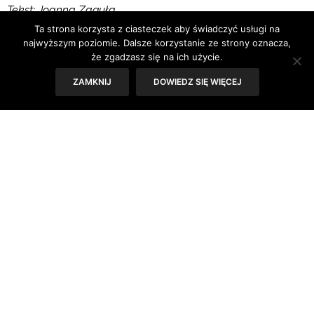
Tekst: Joanna Zaguła
Ta strona korzysta z ciasteczek aby świadczyć usługi na
najwyższym poziomie. Dalsze korzystanie ze strony oznacza,
że zgadzasz się na ich użycie.
ZAMKNIJ
DOWIEDZ SIĘ WIĘCEJ
Lancz w pracy podczas home office to nie to samo, co w
normalnych warunkach, w biurze. Z jednej strony wydaje
się nam, że mamy więcej możliwości, bo kuchnia i
spiżarnia są dwa kroki od nas. Ale w domowych