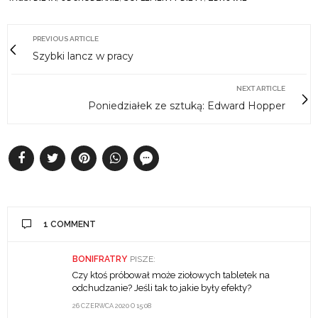
PREVIOUS ARTICLE
Szybki lancz w pracy
NEXT ARTICLE
Poniedziałek ze sztuką: Edward Hopper
1 COMMENT
BONIFRATRY
PISZE:
Czy ktoś próbował może ziołowych tabletek na
odchudzanie? Jeśli tak to jakie były efekty?
26 CZERWCA 2020 O 15:08