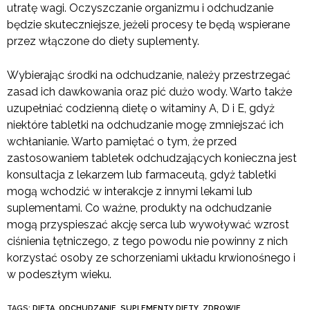
utratę wagi. Oczyszczanie organizmu i odchudzanie
będzie skuteczniejsze, jeżeli procesy te będą wspierane
przez włączone do diety suplementy.
Wybierając środki na odchudzanie, należy przestrzegać
zasad ich dawkowania oraz pić dużo wody. Warto także
uzupełniać codzienną dietę o witaminy A, D i E, gdyż
niektóre tabletki na odchudzanie mogę zmniejszać ich
wchłanianie. Warto pamiętać o tym, że przed
zastosowaniem tabletek odchudzających konieczna jest
konsultacja z lekarzem lub farmaceutą, gdyż tabletki
mogą wchodzić w interakcje z innymi lekami lub
suplementami. Co ważne, produkty na odchudzanie
mogą przyspieszać akcję serca lub wywoływać wzrost
ciśnienia tętniczego, z tego powodu nie powinny z nich
korzystać osoby ze schorzeniami układu krwionośnego i
w podeszłym wieku.
TAGS:
DIETA
,
ODCHUDZANIE
,
SUPLEMENTY DIETY
,
ZDROWIE