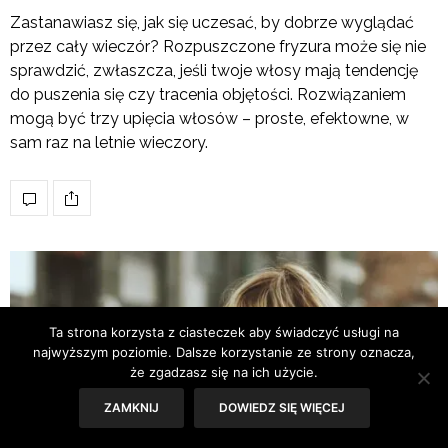
Zastanawiasz się, jak się uczesać, by dobrze wyglądać
przez cały wieczór? Rozpuszczone fryzura może się nie
sprawdzić, zwłaszcza, jeśli twoje włosy mają tendencję
do puszenia się czy tracenia objętości. Rozwiązaniem
mogą być trzy upięcia włosów – proste, efektowne, w
sam raz na letnie wieczory.
Ta strona korzysta z ciasteczek aby świadczyć usługi na
najwyższym poziomie. Dalsze korzystanie ze strony oznacza,
że zgadzasz się na ich użycie.
ZAMKNIJ
DOWIEDZ SIĘ WIĘCEJ