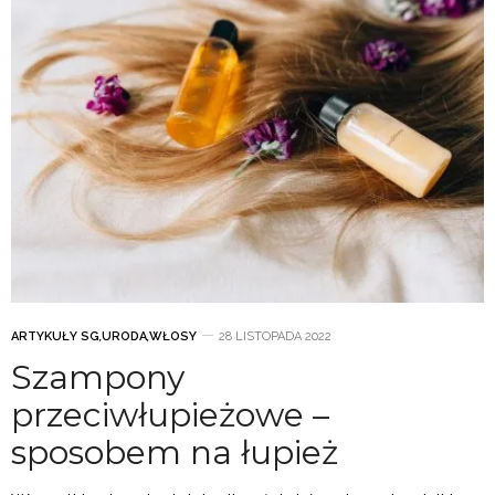
ARTYKUŁY SG
,
URODA
,
WŁOSY
28 LISTOPADA 2022
Szampony
przeciwłupieżowe –
sposobem na łupież