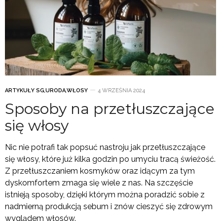
ARTYKUŁY SG
,
URODA
,
WŁOSY
4 WRZEŚNIA 2024
Sposoby na przetłuszczające
się włosy
Nic nie potrafi tak popsuć nastroju jak przetłuszczające
się włosy, które już kilka godzin po umyciu tracą świeżość.
Z przetłuszczaniem kosmyków oraz idącym za tym
dyskomfortem zmaga się wiele z nas. Na szczęście
istnieją sposoby, dzięki którym można poradzić sobie z
nadmierną produkcją sebum i znów cieszyć się zdrowym
wyglądem włosów.