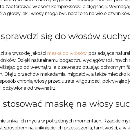
to zaoferować włosom kompleksową pielęgnację. Wymagają
óra głowy jak i włosy mogą być narażone na wiele czynnik
sprawdzi się do włosów suchy
 się wysokiej jakości
maska do włosów
, posiadająca natura
kładników. Dzięki naturalnemu bogactwu wyciągów roślinnyc
lżając go od wewnątrz, a z zewnątrz otulając ochronnym filmem
ach. Olej z orzechów makadamia, migdałów, a także mleczko
sposób chronią włosy przed utratą wilgotności, pokrywając je
u i odżywione od wewnątrz.
ej stosować maskę na włosy su
 nie unikaj ich mycia w potrzebnych momentach. Rzadkie myci
t sposobem na uniknięcie ich przesuszenia, łamliwości, a w 