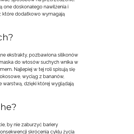
 one doskonałego nawilżenia i
ów, które dodatkowo wymagają
ch?
lne ekstrakty, pozbawiona silikonów
h maska do włosów suchych wnika w
. Najlepiej w tej roli spisują się
 kokosowe, wyciąg z bananów,
 warstwą, dzięki której wyglądają
che?
e, by nie zaburzyć bariery
konsekwencji skrócenia cyklu życia