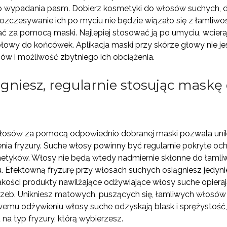
 wypadania pasm. Dobierz kosmetyki do włosów suchych, dz
zczesywanie ich po myciu nie będzie wiązało się z łamliwo
ać za pomocą maski. Najlepiej stosować ją po umyciu, wciera
łowy do końcówek. Aplikacja maski przy skórze głowy nie j
sów i możliwość zbytniego ich obciążenia.
iągniesz, regularnie stosując mask
włosów za pomocą odpowiednio dobranej maski pozwala unikn
ia fryzury. Suche włosy powinny być regularnie pokryte oc
etyków. Włosy nie będą wtedy nadmiernie skłonne do łaml
 Efektowną fryzurę przy włosach suchych osiągniesz jedyni
ości produkty nawilżające odżywiające włosy suche opierają 
zeb. Unikniesz matowych, puszących się, łamliwych włosów 
iwemu odżywieniu włosy suche odzyskają blask i sprężystość
na typ fryzury, którą wybierzesz.