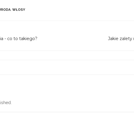
URODA
,
WŁOSY
a - co to takiego?
Jakie zalety
ished.