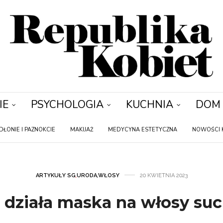
IE
PSYCHOLOGIA
KUCHNIA
DOM
DŁONIE I PAZNOKCIE
MAKIJAŻ
MEDYCYNA ESTETYCZNA
NOWOŚCI 
ARTYKUŁY SG
,
URODA
,
WŁOSY
20 KWIETNIA 2023
 działa maska na włosy su