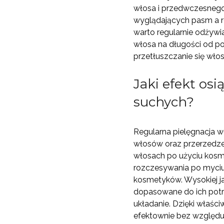
włosa i przedwczesnego
wyglądających pasm a ro
warto regularnie odżywi
włosa na długości od po
przetłuszczanie się wło
Jaki efekt os
suchych?
Regularna pielęgnacja 
włosów oraz przerzedzen
włosach po użyciu kosm
rozczesywania po myciu.
kosmetyków. Wysokiej jak
dopasowane do ich potr
układanie. Dzięki właśc
efektownie bez względu 