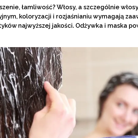
uszenie, łamliwość? Włosy, a szczególnie wło
yjnym, koloryzacji i rozjaśnianiu wymagają za
tyków najwyższej jakości. Odżywka i maska po