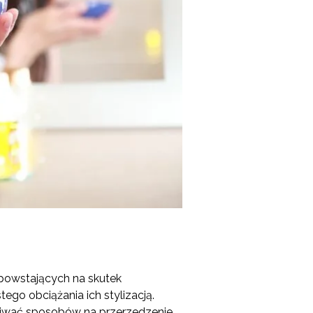
 powstających na skutek
go obciążania ich stylizacją.
iwać sposobów na przerzedzenie.