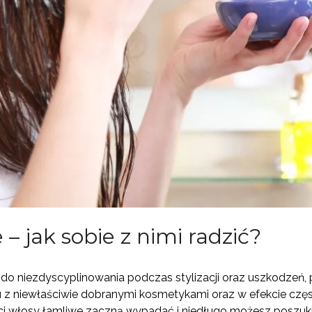
– jak sobie z nimi radzić?
do niezdyscyplinowania podczas stylizacji oraz uszkodzeń,
 z niewłaściwie dobranymi kosmetykami oraz w efekcie częste
i włosy łamliwe zaczną wypadać i niedługo możesz poszuk