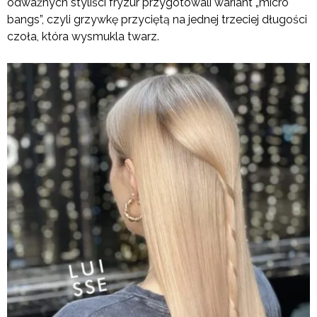
odważnych styliści fryzur przygotowali wariant „micro
bangs”, czyli grzywkę przyciętą na jednej trzeciej długości
czoła, która wysmukla twarz.