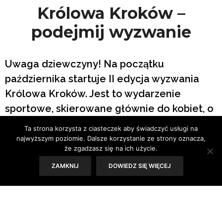
Królowa Kroków –
podejmij wyzwanie
Uwaga dziewczyny! Na początku
października startuje II edycja wyzwania
Królowa Kroków. Jest to wydarzenie
sportowe, skierowane głównie do kobiet, o
charakterze motywacyjnym.
Ta strona korzysta z ciasteczek aby świadczyć usługi na
najwyższym poziomie. Dalsze korzystanie ze strony oznacza,
że zgadzasz się na ich użycie.
ZAMKNIJ
DOWIEDZ SIĘ WIĘCEJ