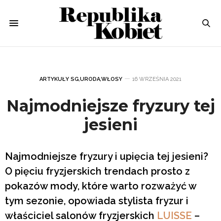
ARTYKUŁY SG
,
URODA
,
WŁOSY
16 WRZEŚNIA 2021
Najmodniejsze fryzury tej
jesieni
Najmodniejsze fryzury i upięcia tej jesieni?
O pięciu fryzjerskich trendach prosto z
pokazów mody, które warto rozważyć w
tym sezonie, opowiada stylista fryzur i
właściciel salonów fryzjerskich
LUISSE
–