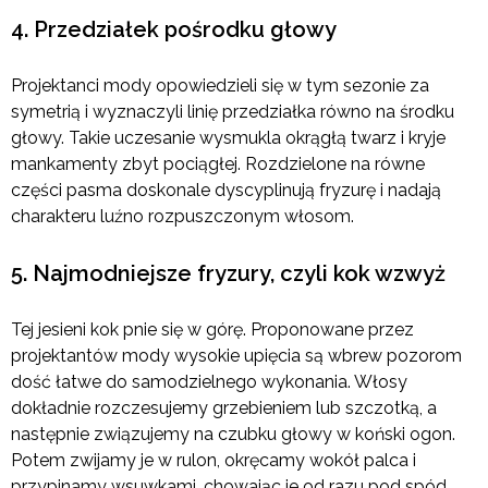
4. Przedziałek pośrodku głowy
Projektanci mody opowiedzieli się w tym sezonie za
symetrią i wyznaczyli linię przedziałka równo na środku
głowy. Takie uczesanie wysmukla okrągłą twarz i kryje
mankamenty zbyt pociągłej. Rozdzielone na równe
części pasma doskonale dyscyplinują fryzurę i nadają
charakteru luźno rozpuszczonym włosom.
5. Najmodniejsze fryzury, czyli kok wzwyż
Tej jesieni kok pnie się w górę. Proponowane przez
projektantów mody wysokie upięcia są wbrew pozorom
dość łatwe do samodzielnego wykonania. Włosy
dokładnie rozczesujemy grzebieniem lub szczotką, a
następnie związujemy na czubku głowy w koński ogon.
Potem zwijamy je w rulon, okręcamy wokół palca i
przypinamy wsuwkami, chowając je od razu pod spód.