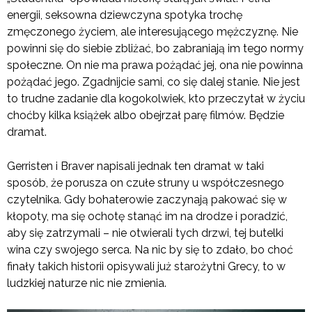
energii, seksowna dziewczyna spotyka trochę
zmęczonego życiem, ale interesującego mężczyznę. Nie
powinni się do siebie zbliżać, bo zabraniają im tego normy
społeczne. On nie ma prawa pożądać jej, ona nie powinna
pożądać jego. Zgadnijcie sami, co się dalej stanie. Nie jest
to trudne zadanie dla kogokolwiek, kto przeczytał w życiu
choćby kilka książek albo obejrzał parę filmów. Będzie
dramat.
Gerristen i Braver napisali jednak ten dramat w taki
sposób, że porusza on czułe struny u współczesnego
czytelnika. Gdy bohaterowie zaczynają pakować się w
kłopoty, ma się ochotę stanąć im na drodze i poradzić,
aby się zatrzymali – nie otwierali tych drzwi, tej butelki
wina czy swojego serca. Na nic by się to zdało, bo choć
finały takich historii opisywali już starożytni Grecy, to w
ludzkiej naturze nic nie zmienia.