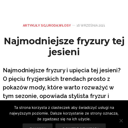
ARTYKUŁY SG
,
URODA
,
WŁOSY
16 WRZEŚNIA 2021
Najmodniejsze fryzury tej
jesieni
Najmodniejsze fryzury i upięcia tej jesieni?
O pięciu fryzjerskich trendach prosto z
pokazów mody, które warto rozważyć w
tym sezonie, opowiada stylista fryzur i
właściciel salonów fryzjerskich
LUISSE
–
Ta strona korzysta z ciasteczek aby świadczyć usługi na
Łukasz Szymczak.
najwyższym poziomie. Dalsze korzystanie ze strony oznacza,
że zgadzasz się na ich użycie.