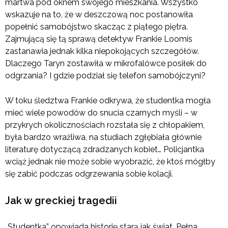
martwa pod oknem swojego mieszkania. Wszystko
wskazuje na to, że w deszczową noc postanowiła
popełnić samobójstwo skacząc z piątego piętra.
Zajmującą się tą sprawą detektyw Frankie Loomis
zastanawia jednak kilka niepokojących szczegółów.
Dlaczego Taryn zostawiła w mikrofalówce posiłek do
odgrzania? I gdzie podział się telefon samobójczyni?
W toku śledztwa Frankie odkrywa, że studentka mogła
mieć wiele powodów do snucia czarnych myśli – w
przykrych okolicznościach rozstała się z chłopakiem,
była bardzo wrażliwa, na studiach zgłębiała głównie
literaturę dotyczącą zdradzanych kobiet… Policjantka
wciąż jednak nie może sobie wyobrazić, że ktoś mógłby
się zabić podczas odgrzewania sobie kolacji.
Jak w greckiej tragedii
„Studentka” opowiada historię starą jak świat. Pełna