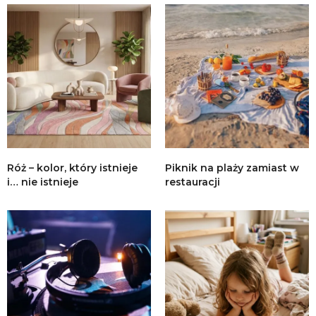
Róż – kolor, który istnieje
Piknik na plaży zamiast w
i… nie istnieje
restauracji