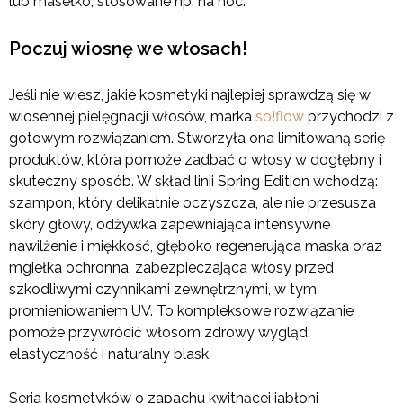
lub masełko, stosowane np. na noc.
Poczuj wiosnę we włosach!
Jeśli nie wiesz, jakie kosmetyki najlepiej sprawdzą się w
wiosennej pielęgnacji włosów, marka
so!flow
przychodzi z
gotowym rozwiązaniem. Stworzyła ona limitowaną serię
produktów, która pomoże zadbać o włosy w dogłębny i
skuteczny sposób. W skład linii Spring Edition wchodzą:
szampon, który delikatnie oczyszcza, ale nie przesusza
skóry głowy, odżywka zapewniająca intensywne
nawilżenie i miękkość, głęboko regenerująca maska oraz
mgiełka ochronna, zabezpieczająca włosy przed
szkodliwymi czynnikami zewnętrznymi, w tym
promieniowaniem UV. To kompleksowe rozwiązanie
pomoże przywrócić włosom zdrowy wygląd,
elastyczność i naturalny blask.
Seria kosmetyków o zapachu kwitnącej jabłoni