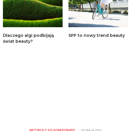
Dlaczego algi podbijają
SPF to nowy trend beauty
świat beauty?
ARTYKUŁY SG
,
DOM
,
PORADY
29 MAJA 2023