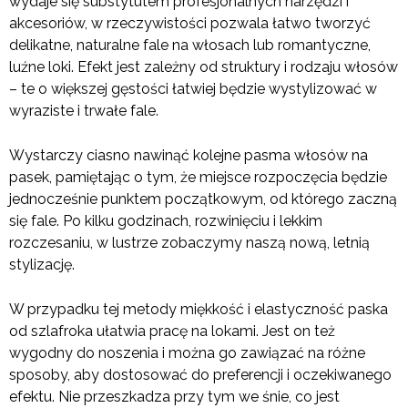
wydaje się substytutem profesjonalnych narzędzi i
akcesoriów, w rzeczywistości pozwala łatwo tworzyć
delikatne, naturalne fale na włosach lub romantyczne,
luźne loki. Efekt jest zależny od struktury i rodzaju włosów
– te o większej gęstości łatwiej będzie wystylizować w
wyraziste i trwałe fale.
Wystarczy ciasno nawinąć kolejne pasma włosów na
pasek, pamiętając o tym, że miejsce rozpoczęcia będzie
jednocześnie punktem początkowym, od którego zaczną
się fale. Po kilku godzinach, rozwinięciu i lekkim
rozczesaniu, w lustrze zobaczymy naszą nową, letnią
stylizację.
W przypadku tej metody miękkość i elastyczność paska
od szlafroka ułatwia pracę na lokami. Jest on też
wygodny do noszenia i można go zawiązać na różne
sposoby, aby dostosować do preferencji i oczekiwanego
efektu. Nie przeszkadza przy tym we śnie, co jest