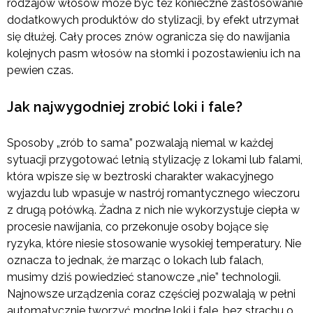
rodzajów włosów może być też konieczne zastosowanie
dodatkowych produktów do stylizacji, by efekt utrzymał
się dłużej. Cały proces znów ogranicza się do nawijania
kolejnych pasm włosów na słomki i pozostawieniu ich na
pewien czas.
Jak najwygodniej zrobić loki i fale?
Sposoby „zrób to sama” pozwalają niemal w każdej
sytuacji przygotować letnią stylizację z lokami lub falami,
która wpisze się w beztroski charakter wakacyjnego
wyjazdu lub wpasuje w nastrój romantycznego wieczoru
z drugą połówką. Żadna z nich nie wykorzystuje ciepła w
procesie nawijania, co przekonuje osoby bojące się
ryzyka, które niesie stosowanie wysokiej temperatury. Nie
oznacza to jednak, że marząc o lokach lub falach,
musimy dziś powiedzieć stanowcze „nie” technologii.
Najnowsze urządzenia coraz częściej pozwalają w pełni
automatycznie tworzyć modne loki i fale, bez strachu o