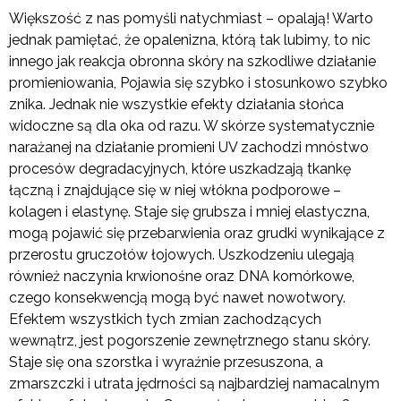
Większość z nas pomyśli natychmiast – opalają! Warto
jednak pamiętać, że opalenizna, którą tak lubimy, to nic
innego jak reakcja obronna skóry na szkodliwe działanie
promieniowania, Pojawia się szybko i stosunkowo szybko
znika. Jednak nie wszystkie efekty działania słońca
widoczne są dla oka od razu. W skórze systematycznie
narażanej na działanie promieni UV zachodzi mnóstwo
procesów degradacyjnych, które uszkadzają tkankę
łączną i znajdujące się w niej włókna podporowe –
kolagen i elastynę. Staje się grubsza i mniej elastyczna,
mogą pojawić się przebarwienia oraz grudki wynikające z
przerostu gruczołów łojowych. Uszkodzeniu ulegają
również naczynia krwionośne oraz DNA komórkowe,
czego konsekwencją mogą być nawet nowotwory.
Efektem wszystkich tych zmian zachodzących
wewnątrz, jest pogorszenie zewnętrznego stanu skóry.
Staje się ona szorstka i wyraźnie przesuszona, a
zmarszczki i utrata jędrności są najbardziej namacalnym