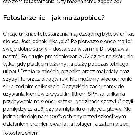
efektem fotostarzenia. Czy można temu zapobiec?
Fotostarzenie – jak mu zapobiec?
Chcąc uniknąć fotostarzenia, najrozsądniej byłoby unikać
słońca. Jest jednak kilka „ale”. Po pierwsze słońce ma też
swoje dobre strony – dostarcza witaminę D i poprawia
nastrój. Po drugie, promieniowanie UV działa na skórę nie
tylko, gdy plackiem leżymy na plaży podczas letniego
urlopu! Działa w mieście, przenika przez materiały oraz
szyby i to przez okrągły rok! Nie możemy więc uchronić
się przed nim całkowicie. Oczywiście zachęcamy do
używania kremów z wysokim filtrem SPF 50, unikania
przebywania na słońcu w tzw. „godzinach szczytu”, czyli
pomiędzy 12 a 16, czy pamiętaniu o nakryciu głowy. Nic
jednak nie daje nam 100% ochrony przed szkodliwym
działaniem promieniowania na kolagen, a zatem przed
fotostarzeniem.