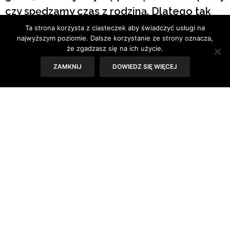
czy spędzamy czas z rodziną. Dlatego tak
często chcemy, aby to pomieszczenie było
Ta strona korzysta z ciasteczek aby świadczyć usługi na
najwyższym poziomie. Dalsze korzystanie ze strony oznacza,
urządzone w sposób przyjemny i
że zgadzasz się na ich użycie.
komfortowy. Krzesła do salonu mają w tym
ZAMKNIJ
DOWIEDZ SIĘ WIĘCEJ
procesie niebagatelne znaczenie.