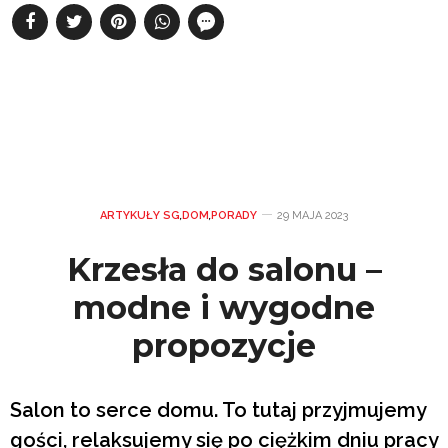
ARTYKUŁY SG
,
DOM
,
PORADY
29 MAJA 2023
Krzesła do salonu –
modne i wygodne
propozycje
Salon to serce domu. To tutaj przyjmujemy
gości, relaksujemy się po ciężkim dniu pracy