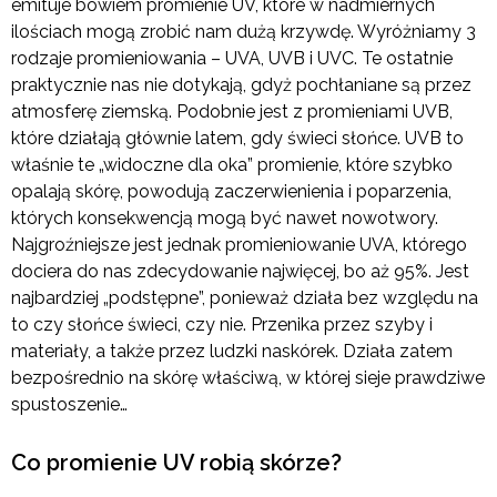
emituje bowiem promienie UV, które w nadmiernych
ilościach mogą zrobić nam dużą krzywdę. Wyróżniamy 3
rodzaje promieniowania – UVA, UVB i UVC. Te ostatnie
praktycznie nas nie dotykają, gdyż pochłaniane są przez
atmosferę ziemską. Podobnie jest z promieniami UVB,
które działają głównie latem, gdy świeci słońce. UVB to
właśnie te „widoczne dla oka” promienie, które szybko
opalają skórę, powodują zaczerwienienia i poparzenia,
których konsekwencją mogą być nawet nowotwory.
Najgroźniejsze jest jednak promieniowanie UVA, którego
dociera do nas zdecydowanie najwięcej, bo aż 95%. Jest
najbardziej „podstępne”, ponieważ działa bez względu na
to czy słońce świeci, czy nie. Przenika przez szyby i
materiały, a także przez ludzki naskórek. Działa zatem
bezpośrednio na skórę właściwą, w której sieje prawdziwe
spustoszenie…
Co promienie UV robią skórze?