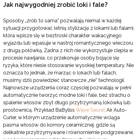
Jak najwygodniej zrobić loki i fale?
Sposoby „zrób to sama” pozwalają niemal w każdej
sytuacji przygotować letnią stylizację z lokami lub falami,
która wpisze się w beztroski charakter wakacyjnego
wyjazdu lub wpasuje w nastrój romantycznego wieczoru
z drugą połówką. Żadna z nich nie wykorzystuje ciepła w
procesie nawijania, co przekonuje osoby bojące się
ryzyka, które niesie stosowanie wysokiej temperatury. Nie
oznacza to jednak, że marząc o lokach lub falach,
musimy dziś powiedzieć stanowcze „nie” technologii.
Najnowsze urządzenia coraz częściej pozwalają w pełni
automatycznie tworzyć modne loki i fale, bez strachu o
spalenie włosów zbyt długo przytrzymaną lokówką lub
prostownicą. Przykład BaByliss
Wave Secret
Air Auto-
Curler, w którym urządzenie automatycznie wciąga
pasma włosów do komory ceramicznej, gdzie są
delikatnie przytrzymywane i równomiernie podgrzewane,