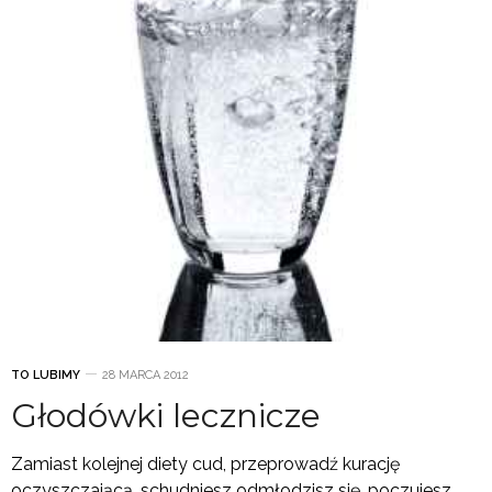
TO LUBIMY
28 MARCA 2012
Głodówki lecznicze
Zamiast kolejnej diety cud, przeprowadź kurację
oczyszczającą, schudniesz odmłodzisz się, poczujesz