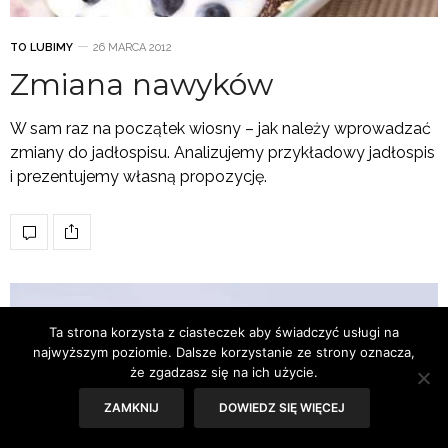
TO LUBIMY
26 MARCA 2012
Zmiana nawyków
W sam raz na początek wiosny – jak należy wprowadzać
zmiany do jadłospisu. Analizujemy przykładowy jadłospis
i prezentujemy własną propozycję.
Ta strona korzysta z ciasteczek aby świadczyć usługi na
najwyższym poziomie. Dalsze korzystanie ze strony oznacza,
że zgadzasz się na ich użycie.
ZAMKNIJ
DOWIEDZ SIĘ WIĘCEJ