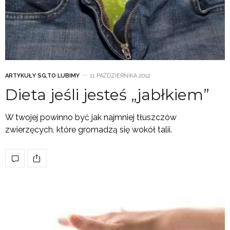
ARTYKUŁY SG
,
TO LUBIMY
11 PAŹDZIERNIKA 2012
Dieta jeśli jesteś „jabłkiem”
W twojej powinno być jak najmniej tłuszczów
zwierzęcych, które gromadzą się wokół talii.