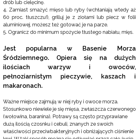
drób lub cielęcinę.
4. Zamiast smażyć mięso lub ryby (wchłaniają wtedy aż
60 proc. tłuszczu!), grilluj je z ziołami lub piecz w folii
aluminiowej, możesz też gotować je na parze.
5. Ogranicz do minimum spożycie tłustego nabiału, mięs.
Jest popularna w Basenie Morza
Śródziemnego. Opiera się na dużych
ilościach warzyw i owoców,
pełnoziarnistym pieczywie, kaszach i
makaronach.
Ważne miejsce zajmują w niej ryby i owoce morza.
Stosunkowo niewiele je się mięsa, zwłaszcza czerwonego
(wołowina, baranina). Potrawy są często przyprawiane
dużą ilością czosnku i cebuli, znanych ze swoich
właściwości przeciwbakteryjnych i obniżających ciśnienie
krwi. W taki sposób można się odżywiać przez całe życie.