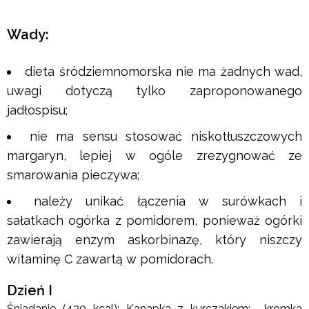
Wady:
dieta śródziemnomorska nie ma żadnych wad,
uwagi dotyczą tylko zaproponowanego
jadłospisu;
nie ma sensu stosować niskotłuszczowych
margaryn, lepiej w ogóle zrezygnować ze
smarowania pieczywa;
należy unikać łączenia w surówkach i
sałatkach ogórka z pomidorem, ponieważ ogórki
zawierają enzym askorbinazę, który niszczy
witaminę C zawartą w pomidorach.
Dzień I
Śniadanie (420 kcal): Kanapka z kurczakiem: kromka