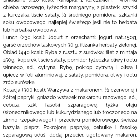
chleba razowego, łyżeczka margaryny, 2 plasterki szynki
z kurczaka, liście sałaty, ½ średniego pomidora, szklanki
soku owocowego, najlepiej świeżego jeśli nie to herbata
lub herbatka owocowa.
Lunch (230 kcal): Jogurt z orzechami: jogurt nat..150g,
garść orzechów laskowych 30 g, filiżanka herbaty zielonej.
Obiad (440 kcal): Ryba z rusztu z surówką: filet z mintaja
150g, koperek, liście sałaty, pomidor, łyżeczka oliwy i octu
winnego, sól, cytryna. Rybę, pokrop cytryną i oliwą i
upiecz w folii aluminiowej, z sałaty, pomidora, oliwy i octu
zrób surówkę.
Kolacja (300 kcal): Warzywa z makaronem: ½ czerwonej i
żółtej papryki, gniazdo wstążek makaronu razowego, sól,
cebula, szkl. fasolki szparagowej, łyżka oleju
(słonecznikowego lub kukurydzianego lub tłoczonego na
zimno rzepakowego) i przecieru pomidorowego, świeża
bazylia, pieprz. Pokrojoną paprykę, cebulkę i fasolkę
szparagową uduś, dodaj przecier, ugotowany makaron,