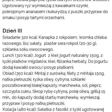
Ugotowany ryż wymieszaj z kawałkami szynki,
pokrojonym ananasem i kukurydzą z puszki, przypraw do
smaku i posyp tartymi orzechami.
Dzień III
Śniadanie 320 kcal: Kanapka z rokpolem: kromka chleba
razowego, liść sałaty, plaster sera rokpol (20-30 g),
szklanka soku owocowego.
Lunch (310 kcal): Jogurt z kiwi: jogurt naturalny 150g, 2
łyżki płatków migdałów, kiwi, filiżanka herbaty. Do jogurtu
dodaj kawałki owocu i posyp płatkami.
Obiad (350 kcal): Mintaj z surówką: filety z mintaja 150g,
natka pietruszki, łyżka oliwy, cytryna, szklanki
poszatkowanej białej kapusty, marchewka, sól, pieprz,
szczypta cukru. Skrop rybę cytryną, polej oliwą, grilluj 15
min., do kapusty dodaj startą marchewkę, wymieszaj,
przypraw i posyp natką pietruszki.
Kolacja (480 kcal): Sałatka z fasolki: 2 łyżki ugotowanej