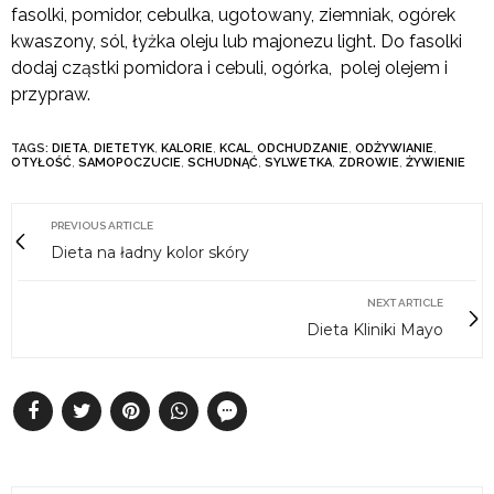
fasolki, pomidor, cebulka, ugotowany, ziemniak, ogórek
kwaszony, sól, łyżka oleju lub majonezu light. Do fasolki
dodaj cząstki pomidora i cebuli, ogórka, polej olejem i
przypraw.
TAGS:
DIETA
,
DIETETYK
,
KALORIE
,
KCAL
,
ODCHUDZANIE
,
ODŻYWIANIE
,
OTYŁOŚĆ
,
SAMOPOCZUCIE
,
SCHUDNĄĆ
,
SYLWETKA
,
ZDROWIE
,
ŻYWIENIE
PREVIOUS ARTICLE
Dieta na ładny kolor skóry
NEXT ARTICLE
Dieta Kliniki Mayo