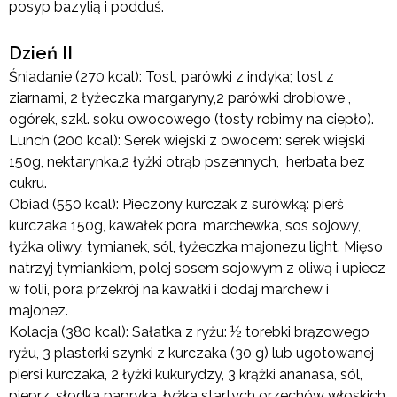
posyp bazylią i podduś.
Dzień II
Śniadanie (270 kcal): Tost, parówki z indyka; tost z
ziarnami, 2 łyżeczka margaryny,2 parówki drobiowe ,
ogórek, szkl. soku owocowego (tosty robimy na ciepło).
Lunch (200 kcal): Serek wiejski z owocem: serek wiejski
150g, nektarynka,2 łyżki otrąb pszennych, herbata bez
cukru.
Obiad (550 kcal): Pieczony kurczak z surówką: pierś
kurczaka 150g, kawałek pora, marchewka, sos sojowy,
łyżka oliwy, tymianek, sól, łyżeczka majonezu light. Mięso
natrzyj tymiankiem, polej sosem sojowym z oliwą i upiecz
w folii, pora przekrój na kawałki i dodaj marchew i
majonez.
Kolacja (380 kcal): Sałatka z ryżu: ½ torebki brązowego
ryżu, 3 plasterki szynki z kurczaka (30 g) lub ugotowanej
piersi kurczaka, 2 łyżki kukurydzy, 3 krążki ananasa, sól,
pieprz, słodka papryka, łyżka startych orzechów włoskich.