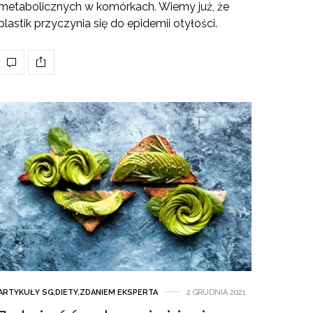
metabolicznych w komórkach. Wiemy już, że
plastik przyczynia się do epidemii otyłości.
ARTYKUŁY SG
,
DIETY
,
ZDANIEM EKSPERTA
2 GRUDNIA 2021