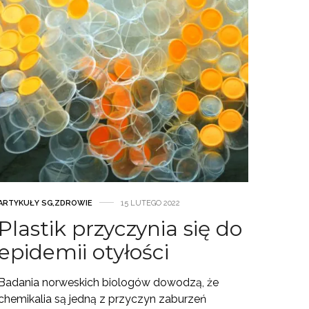
ARTYKUŁY SG
,
ZDROWIE
15 LUTEGO 2022
Plastik przyczynia się do
epidemii otyłości
Badania norweskich biologów dowodzą, że
chemikalia są jedną z przyczyn zaburzeń