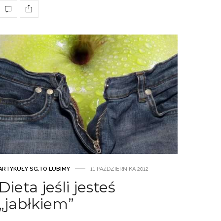
ARTYKUŁY SG
,
TO LUBIMY
11 PAŹDZIERNIKA 2012
Dieta jeśli jesteś
„jabłkiem”