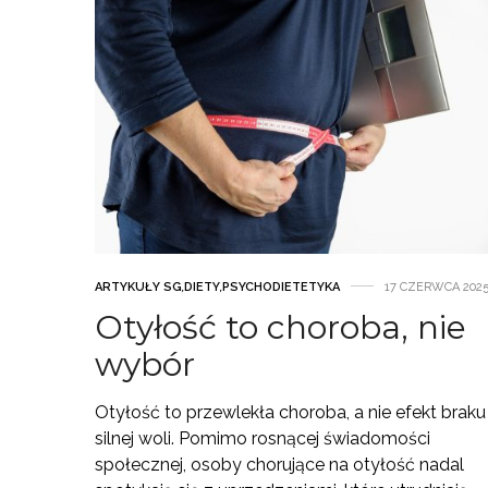
ARTYKUŁY SG
,
DIETY
,
PSYCHODIETETYKA
17 CZERWCA 202
Otyłość to choroba, nie
wybór
Otyłość to przewlekła choroba, a nie efekt braku
silnej woli. Pomimo rosnącej świadomości
społecznej, osoby chorujące na otyłość nadal