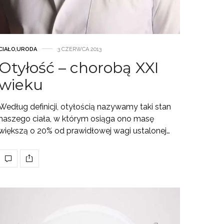
CIAŁO
,
URODA
3 CZERWCA 2013
Otyłość – chorobą XXI
wieku
Według definicji, otyłością nazywamy taki stan
naszego ciała, w którym osiąga ono masę
większą o 20% od prawidłowej wagi ustalonej…