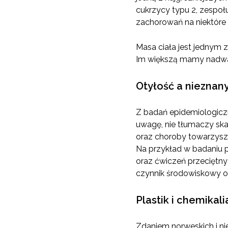
cukrzycy typu 2, zespoł
zachorowań na niektóre
Masa ciała jest jednym 
Im większą mamy nadwag
Otyłość a nieznany
Z badań epidemiologiczn
uwagę, nie tłumaczy ska
oraz choroby towarzyszą
Na przykład w badaniu
oraz ćwiczeń przeciętny 
czynnik środowiskowy oty
Plastik i chemikali
Zdaniem norweskich i n