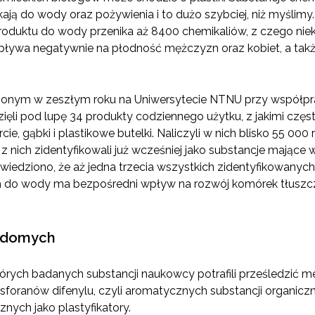
ikają do wody oraz pożywienia i to dużo szybciej, niż myślimy
oduktu do wody przenika aż 8400 chemikaliów, z czego niek
 wpływa negatywnie na płodność mężczyzn oraz kobiet, a ta
onym w zeszłym roku na Uniwersytecie NTNU przy współpr
ięli pod lupę 34 produkty codziennego użytku, z jakimi czę
rcie, gąbki i plastikowe butelki. Naliczyli w nich blisko 55 0
11 z nich zidentyfikowali już wcześniej jako substancje mają
edziono, że aż jedna trzecia wszystkich zidentyfikowanych
h do wody ma bezpośredni wpływ na rozwój komórek tłusz
adomych
órych badanych substancji naukowcy potrafili prześledzić me
fosforanów difenylu, czyli aromatycznych substancji organi
nych jako plastyfikatory.