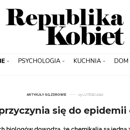
IE
PSYCHOLOGIA
KUCHNIA
DOM
ARTYKUŁY SG
,
ZDROWIE
15 LUTEGO 2022
 przyczynia się do epidemii 
h biologów dowodzą, że chemikalia są jedną 