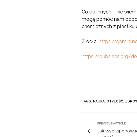
Co do innych – nie wiem
mogą pomóc nam odpowi
chemicznych z plastiku
Źródła:
https://gemini.n
https://pubs.acs.org/do
TAGS:
NAUKA
,
OTYŁOŚĆ
,
ZDRO
PREVIOUS ARTICLE
Jak wyeksponować 
tarasie?