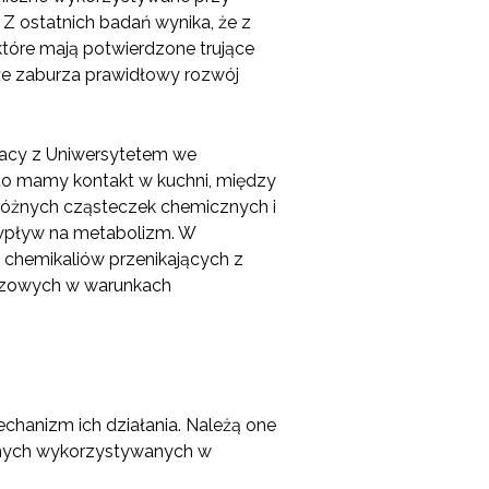
. Z ostatnich badań wynika, że z
tóre mają potwierdzone trujące
kże zaburza prawidłowy rozwój
acy z Uniwersytetem we
sto mamy kontakt w kuchni, między
00 różnych cząsteczek chemicznych i
ce wpływ na metabolizm. W
 chemikaliów przenikających z
czowych w warunkach
chanizm ich działania. Należą one
cznych wykorzystywanych w