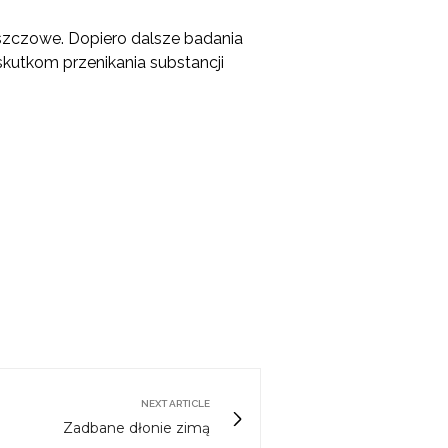
łuszczowe. Dopiero dalsze badania
utkom przenikania substancji
NEXT ARTICLE
Zadbane dłonie zimą