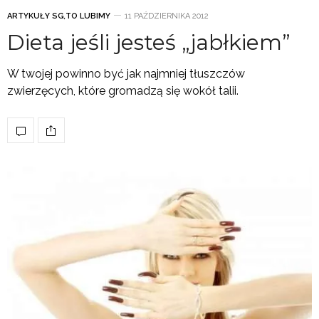
ARTYKUŁY SG
,
TO LUBIMY
11 PAŹDZIERNIKA 2012
Dieta jeśli jesteś „jabłkiem”
W twojej powinno być jak najmniej tłuszczów
zwierzęcych, które gromadzą się wokół talii.