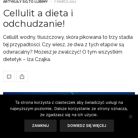
ARTYKUŁY SG
,
TO LUBIMY
7 MARCA 2012
Cellulit a dieta i
odchudzanie!
Cellulit wodny, tłuszczowy, skóra pikowana to trzy stadia
tej przypadłości. Czy wiesz, że dwa z tych etapów są
odwracalny? Możesz je zwalczyć! O tym wszystkim
dietetyk – Iza Czajka.
Ta strona korzysta z ciasteczek aby świadczyć usługi na
najwyższym poziomie. Dalsze korzystanie ze strony oznacza,
że zgadzasz się na ich użycie.
ZAMKNIJ
DOWIEDZ SIĘ WIĘCEJ