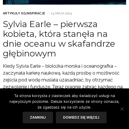
ARTYKUŁY SG
,
INSPIRACJE
24 MAJA 2024
Sylvia Earle – pierwsza
kobieta, która stanęła na
dnie oceanu w skafandrze
głębinowym
Kiedy Sylvia Earle – biolożka morska i oceanografka –
zaczynała karierę naukową, każdą prośbę o możliwość
zejścia pod wodę musiała uzasadniać, by otrzymać
zezwolenie i fundusze. Teraz pragnie zabrać każdego na
choćby kilkugodzinną wyprawę w głębiny, by zwiększać
Ta strona korzysta z ciasteczek aby świadczyć usługi na
świadomość potrzeby ochrony oceanów.
najwyższym poziomie. Dalsze korzystanie ze strony oznacza,
że zgadzasz się na ich użycie.
ZAMKNIJ
DOWIEDZ SIĘ WIĘCEJ