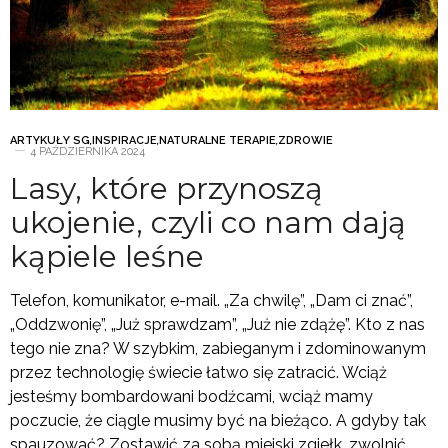
ARTYKUŁY SG
,
INSPIRACJE
,
NATURALNE TERAPIE
,
ZDROWIE
4 PAŹDZIERNIKA 2024
Lasy, które przynoszą
ukojenie, czyli co nam dają
kąpiele leśne
Telefon, komunikator, e-mail. „Za chwilę”, „Dam ci znać”,
„Oddzwonię”, „Już sprawdzam”, „Już nie zdążę”. Kto z nas
tego nie zna? W szybkim, zabieganym i zdominowanym
przez technologię świecie łatwo się zatracić. Wciąż
jesteśmy bombardowani bodźcami, wciąż mamy
poczucie, że ciągle musimy być na bieżąco. A gdyby tak
spauzować? Zostawić za sobą miejski zgiełk, zwolnić,